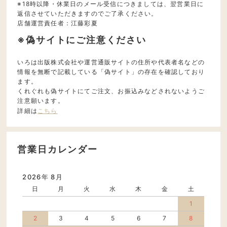
※18時以降・休業日のメール受信につきましては、翌営業日に
返信させていただきますのでご了承ください。
店舗運営責任者：江藤彩夏
※偽サイトにご注意ください
いろは出版株式会社や運営通販サイトの住所や代表者名などの
情報を無断で記載している「偽サイト」の存在を確認しており
ます。
くれぐれも偽サイトにてご注文、お振込みなどされないようご
注意願います。
詳細は
こちら
営業日カレンダー
2026年 8月
日
月
火
水
木
金
土
1
2
3
4
5
6
7
8