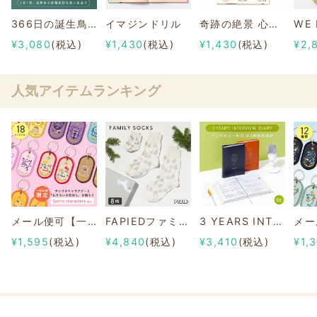
366日の誕生鳥カレンダー -世界の美しい鳥-
イマジンドリル
奇跡の絶景 心を整える100の言葉
¥3,080
(税込)
¥1,430
(税込)
¥1,430
(税込)
¥2,
人気アイテムランキング
メール便可【一部店舗限定】2/8b PAIR KEY RING Sanrio characters ver.
FAPIEDファミリーソックスセット 総柄
3 YEARS INTERVIEW DIARY
¥1,595
(税込)
¥4,840
(税込)
¥3,410
(税込)
¥1,