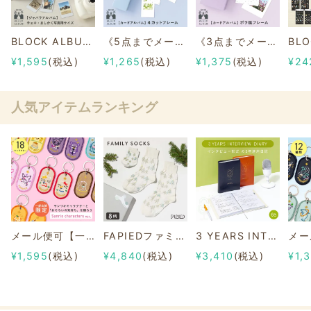
BLOCK ALBUM【ジャバラアルバム】チェキ・ましかく写真用サイズ
《5点までメール便可》BLOCK ALBUM【4カットフレーム】
《3点までメール便可》BLOCK ALBUM【ポラ風フレーム】
¥1,595
(税込)
¥1,265
(税込)
¥1,375
(税込)
¥24
人気アイテムランキング
メール便可【一部店舗限定】2/8b PAIR KEY RING Sanrio characters ver.
FAPIEDファミリーソックスセット 総柄
3 YEARS INTERVIEW DIARY
¥1,595
(税込)
¥4,840
(税込)
¥3,410
(税込)
¥1,