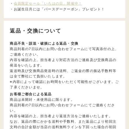
・
会員限定セール「いろはの日」開催中！
・お誕生日月には「バースデークーポン」プレゼント！
返品・交換について
商品不良・誤送・破損による返品・交換
商品到着の7日以内にお問い合わせフォームにて写真添付の上、
ご連絡ください。
内容を確認の上、担当者より対応方法のご連絡及び交換商品の
発送をいたします。
返送時及び交換商品発送時の送料、ご返金の際の振込手数料等
は全て弊社にて負担いたします。
※内容によって確認にお時間をいただく可能性がございます。ご
了承くださいませ。
お客様ご都合による返品
商品は未開封・未使用品に限ります。
商品到着の7日以内にお問い合わせフォームにてご連絡くださ
い。
内容を確認の上、担当者より返送方法をご連絡いたします。
なお、返品の際にかかる送料や手数料、また返品により初回注
文時の合計金額が当店の送料無料ラインを下回った場合の初回