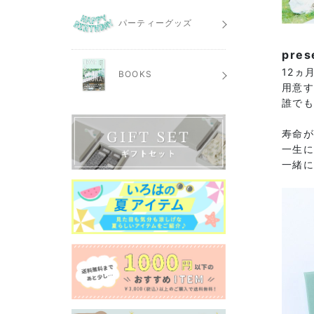
パーティーグッズ
pre
12ヵ
BOOKS
用意す
誰で
寿命が
一生
一緒