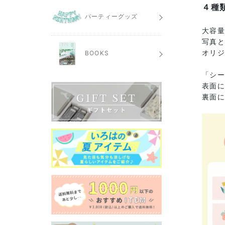
４種
パーティーグッズ
大容
写真
オリ
BOOKS
「シー
表面
裏面