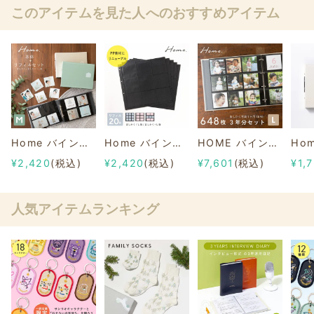
このアイテムを見た人へのおすすめアイテム
Home バインダーアルバム〈M〉シンプルセット
Home バインダーアルバム リフィル まとめ買いセット(20枚)
HOME バインダーアルバム〈L〉３年分セット
¥2,420
(税込)
¥2,420
(税込)
¥7,601
(税込)
¥1,
人気アイテムランキング