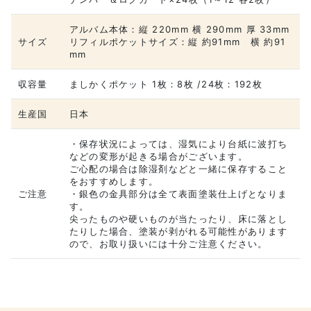
アルバム本体：縦 220mm 横 290mm 厚 33mm
サイズ
リフィルポケットサイズ：縦 約91mm 横 約91
mm
収容量
ましかくポケット 1枚：8枚 /24枚：192枚
生産国
日本
・保存状況によっては、湿気により台紙に波打ち
などの変形が起きる場合がございます。
ご心配の場合は除湿剤などと一緒に保存すること
をおすすめします。
ご注意
・銀色の金具部分は全て表面塗装仕上げとなりま
す。
尖ったものや硬いものが当たったり、床に落とし
たりした場合、塗装が剥がれる可能性があります
ので、お取り扱いには十分ご注意ください。