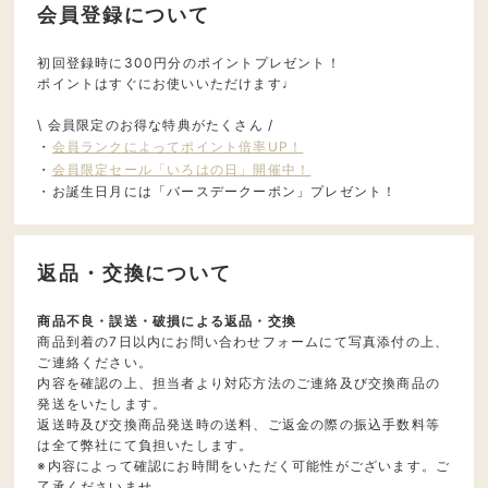
会員登録について
初回登録時に300円分のポイントプレゼント！
ポイントはすぐにお使いいただけます♩
\ 会員限定のお得な特典がたくさん /
・
会員ランクによってポイント倍率UP！
・
会員限定セール「いろはの日」開催中！
・お誕生日月には「バースデークーポン」プレゼント！
返品・交換について
商品不良・誤送・破損による返品・交換
商品到着の7日以内にお問い合わせフォームにて写真添付の上、
ご連絡ください。
内容を確認の上、担当者より対応方法のご連絡及び交換商品の
発送をいたします。
返送時及び交換商品発送時の送料、ご返金の際の振込手数料等
は全て弊社にて負担いたします。
※内容によって確認にお時間をいただく可能性がございます。ご
了承くださいませ。