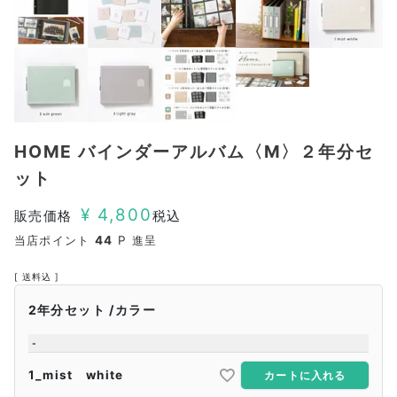
HOME バインダーアルバム〈M〉２年分セ
ット
¥
4,800
販売価格
税込
当店ポイント
44
P 進呈
送料込
2年分セット
カラー
-
1_mist white
カートに入れる