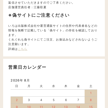
返信させていただきますのでご了承ください。
店舗運営責任者：江藤彩夏
※偽サイトにご注意ください
いろは出版株式会社や運営通販サイトの住所や代表者名などの
情報を無断で記載している「偽サイト」の存在を確認しており
ます。
くれぐれも偽サイトにてご注文、お振込みなどされないようご
注意願います。
詳細は
こちら
営業日カレンダー
2026年 8月
日
月
火
水
木
金
土
1
2
3
4
5
6
7
8
9
10
11
12
13
14
15