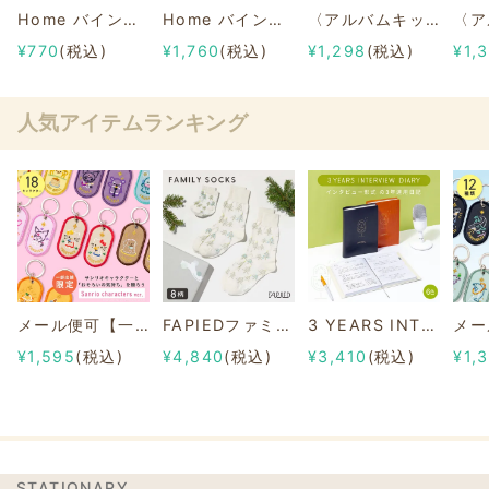
Home バインダーアルバム＜L＞リフィル 【フリーポケット】
Home バインダーアルバム バインダー＜M＞
〈アルバムキッチンセット〉送別028
¥770
(税込)
¥1,760
(税込)
¥1,298
(税込)
¥1,
人気アイテムランキング
メール便可【一部店舗限定】2/8b PAIR KEY RING Sanrio characters ver.
FAPIEDファミリーソックスセット 総柄
3 YEARS INTERVIEW DIARY
¥1,595
(税込)
¥4,840
(税込)
¥3,410
(税込)
¥1,
STATIONARY