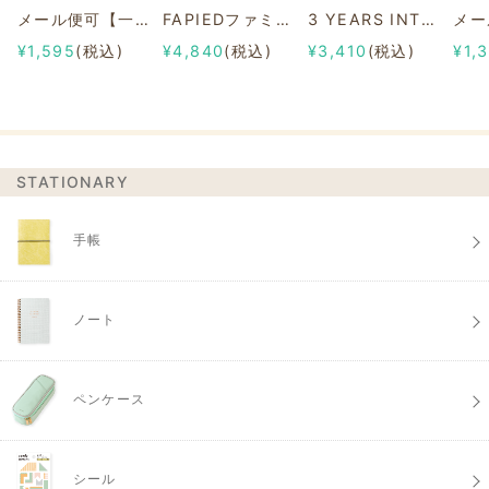
メール便可【一部店舗限定】2/8b PAIR KEY RING Sanrio characters ver.
FAPIEDファミリーソックスセット 総柄
3 YEARS INTERVIEW DIARY
¥1,595
(税込)
¥4,840
(税込)
¥3,410
(税込)
¥1,
STATIONARY
手帳
ノート
ペンケース
シール