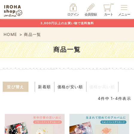
ログイン
会員登録
カート
メニュー
3,000円以上のお買い物で送料無料
HOME
商品一覧
商品一覧
並び替え
新着順
価格が安い順
価格が高い順
4
件中
1
-
4
件表示