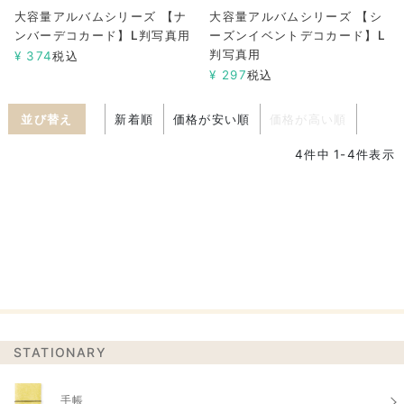
大容量アルバムシリーズ 【ナ
大容量アルバムシリーズ 【シ
ンバーデコカード】L判写真用
ーズンイベントデコカード】L
判写真用
¥
374
税込
¥
297
税込
並び替え
新着順
価格が安い順
価格が高い順
4
件中
1
-
4
件表示
STATIONARY
手帳