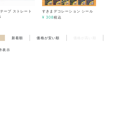
テープ ストレート
すきまデコレーション シール
5
¥
308
税込
え
新着順
価格が安い順
価格が高い順
件表示