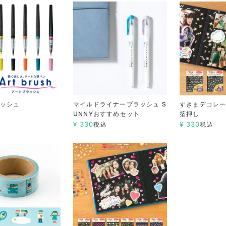
ラッシュ
マイルドライナーブラッシュ S
すきまデコレー
UNNYおすすめセット
箔押し
込
¥
330
¥
330
税込
税込