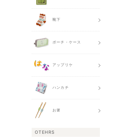
靴下
ポーチ・ケース
アップリケ
ハンカチ
お箸
OTEHRS