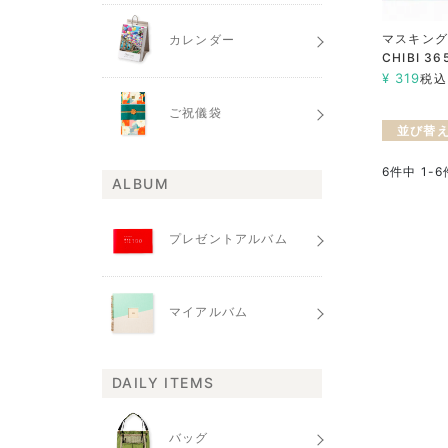
マスキング
カレンダー
CHIBI 36
¥
319
税込
ご祝儀袋
並び替
6
件中
1
-
6
ALBUM
プレゼントアルバム
マイアルバム
DAILY ITEMS
バッグ