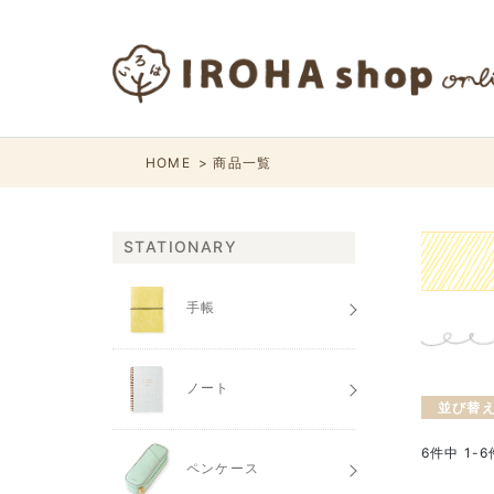
HOME
商品一覧
STATIONARY
手帳
ノート
並び替
6
件中
1
-
6
ペンケース