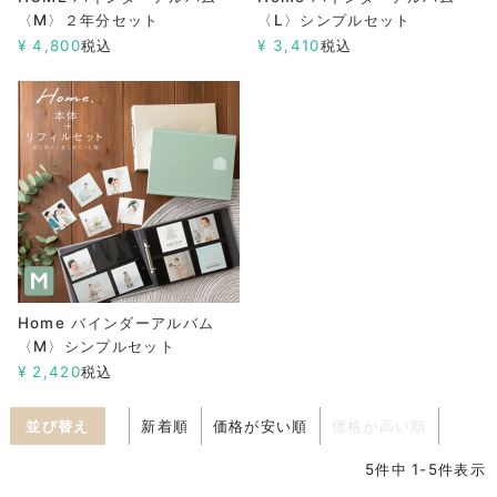
〈M〉２年分セット
〈L〉シンプルセット
¥
4,800
税込
¥
3,410
税込
Home バインダーアルバム
〈M〉シンプルセット
¥
2,420
税込
並び替え
新着順
価格が安い順
価格が高い順
5
件中
1
-
5
件表示