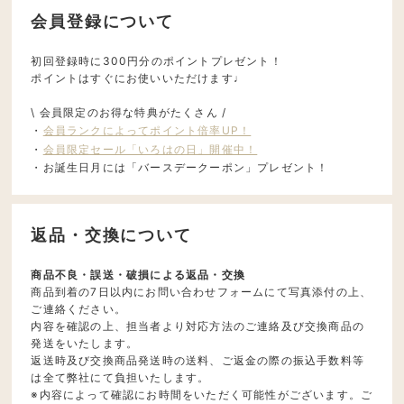
会員登録について
初回登録時に300円分のポイントプレゼント！
ポイントはすぐにお使いいただけます♩
\ 会員限定のお得な特典がたくさん /
・
会員ランクによってポイント倍率UP！
・
会員限定セール「いろはの日」開催中！
・お誕生日月には「バースデークーポン」プレゼント！
返品・交換について
商品不良・誤送・破損による返品・交換
商品到着の7日以内にお問い合わせフォームにて写真添付の上、
ご連絡ください。
内容を確認の上、担当者より対応方法のご連絡及び交換商品の
発送をいたします。
返送時及び交換商品発送時の送料、ご返金の際の振込手数料等
は全て弊社にて負担いたします。
※内容によって確認にお時間をいただく可能性がございます。ご