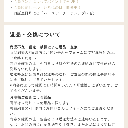
・
会員ランクによってポイント倍率UP！
・
会員限定セール「いろはの日」開催中！
・お誕生日月には「バースデークーポン」プレゼント！
返品・交換について
商品不良・誤送・破損による返品・交換
商品到着の7日以内にお問い合わせフォームにて写真添付の上、
ご連絡ください。
内容を確認の上、担当者より対応方法のご連絡及び交換商品の
発送をいたします。
返送時及び交換商品発送時の送料、ご返金の際の振込手数料等
は全て弊社にて負担いたします。
※内容によって確認にお時間をいただく可能性がございます。ご
了承くださいませ。
お客様ご都合による返品
商品は未開封・未使用品に限ります。
商品到着の7日以内にお問い合わせフォームにてご連絡くださ
い。
内容を確認の上、担当者より返送方法をご連絡いたします。
なお、返品の際にかかる送料や手数料、また返品により初回注