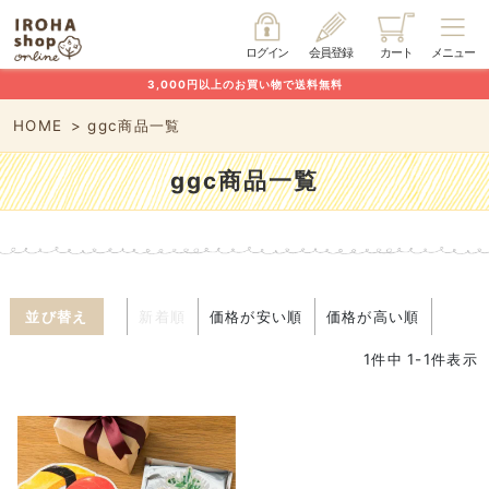
ログイン
会員登録
カート
メニュー
3,000円以上のお買い物で送料無料
HOME
ggc商品一覧
ggc商品一覧
並び替え
新着順
価格が安い順
価格が高い順
1
件中
1
-
1
件表示