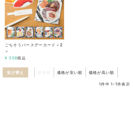
ごちそうバースデーカード＜2
＞
¥
308
税込
並び替え
新着順
価格が安い順
価格が高い順
1
件中
1
-
1
件表示