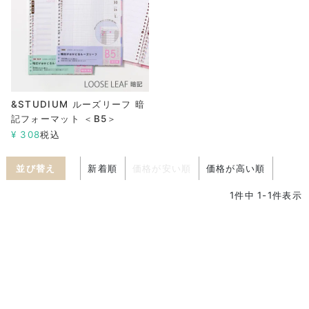
&STUDIUM ルーズリーフ 暗
記フォーマット ＜B5＞
¥
308
税込
並び替え
新着順
価格が安い順
価格が高い順
1
件中
1
-
1
件表示