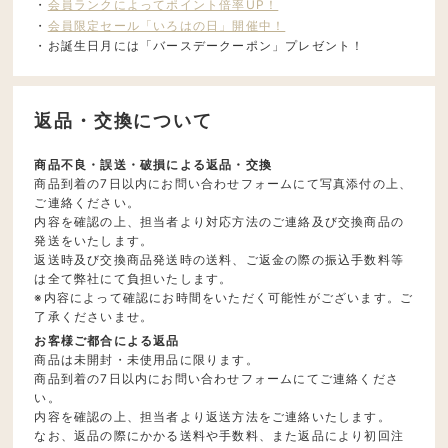
・
会員ランクによってポイント倍率UP！
・
会員限定セール「いろはの日」開催中！
・お誕生日月には「バースデークーポン」プレゼント！
返品・交換について
商品不良・誤送・破損による返品・交換
商品到着の7日以内にお問い合わせフォームにて写真添付の上、
ご連絡ください。
内容を確認の上、担当者より対応方法のご連絡及び交換商品の
発送をいたします。
返送時及び交換商品発送時の送料、ご返金の際の振込手数料等
は全て弊社にて負担いたします。
※内容によって確認にお時間をいただく可能性がございます。ご
了承くださいませ。
お客様ご都合による返品
商品は未開封・未使用品に限ります。
商品到着の7日以内にお問い合わせフォームにてご連絡くださ
い。
内容を確認の上、担当者より返送方法をご連絡いたします。
なお、返品の際にかかる送料や手数料、また返品により初回注