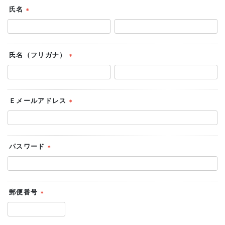
氏名
(必
須)
氏名（フリガナ）
(必
須)
Ｅメールアドレス
(必
須)
パスワード
(必
須)
郵便番号
(必
須)