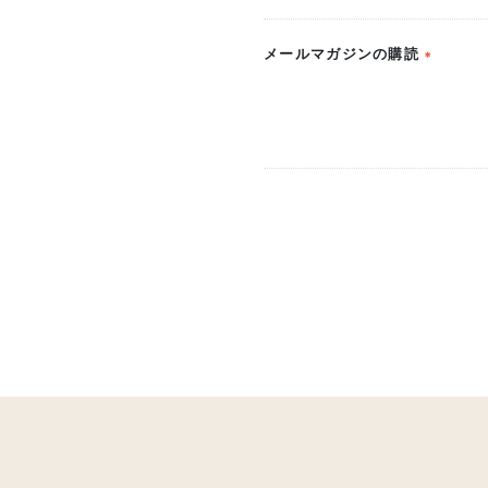
メールマガジンの購読
(必
須)