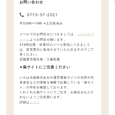
お問い合わせ
0770-57-2021
て
平日9時〜16時 ※土日祝休み
メールでのお問合せにつきましては、
こちらのフ
ォーム
よりお問合せ願います。
※18時以降・休業日のメール受信につきまして
は、翌営業日に返信させていただきますのでご了
承ください。
店舗運営責任者：江藤彩夏
※偽サイトにご注意ください
て
いろは出版株式会社や運営通販サイトの住所や代
表者名などの情報を無断で記載している「偽サイ
ト」の存在を確認しております。
くれぐれも偽サイトにてご注文、お振込みなどさ
れないようご注意願います。
詳細は
こちら