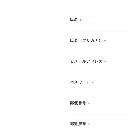
氏名
(必
須)
氏名（フリガナ）
(必
須)
Ｅメールアドレス
(必
須)
パスワード
(必
須)
郵便番号
(必
須)
都道府県