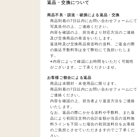
返品・交換について
商品不良・誤送・破損による返品・交換
商品到着の7日以内にお問い合わせフォームに
写真添付の上、ご連絡ください。
内容を確認の上、担当者より対応方法のご連絡
及び交換商品の発送をいたします。
返送時及び交換商品発送時の送料、ご返金の際
の振込手数料等は全て弊社にて負担いたしま
す。
※内容によって確認にお時間をいただく可能性
がございます。ご了承くださいませ。
お客様ご都合による返品
商品は未開封・未使用品に限ります。
商品到着の7日以内にお問い合わせフォームに
ご連絡ください。
内容を確認の上、担当者より返送方法をご連絡
いたします。
なお、返品の際にかかる送料や手数料、また返
品により初回注文時の合計金額が当店の送料無
料ラインを下回った場合の初回送料分をお客様
のご負担とさせていただきますのでご了承くだ
さい。