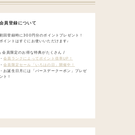
会員登録について
初回登録時に300円分のポイントプレゼント！
ポイントはすぐにお使いいただけます♩
\ 会員限定のお得な特典がたくさん /
・
会員ランクによってポイント倍率UP！
・
会員限定セール「いろはの日」開催中！
・お誕生日月には「バースデークーポン」プレゼ
ント！