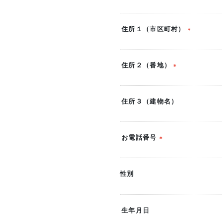
(必
須)
住所１（市区町村）
(必
須)
住所２（番地）
(必
須)
住所３（建物名）
お電話番号
(必
須)
性別
生年月日