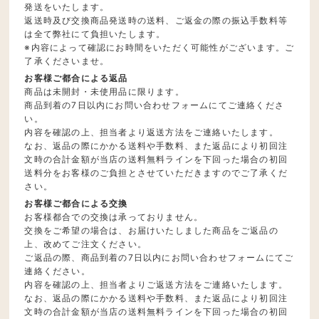
発送をいたします。
返送時及び交換商品発送時の送料、ご返金の際の振込手数料等
は全て弊社にて負担いたします。
※内容によって確認にお時間をいただく可能性がございます。ご
了承くださいませ。
お客様ご都合による返品
商品は未開封・未使用品に限ります。
商品到着の7日以内にお問い合わせフォームにてご連絡くださ
い。
内容を確認の上、担当者より返送方法をご連絡いたします。
なお、返品の際にかかる送料や手数料、また返品により初回注
文時の合計金額が当店の送料無料ラインを下回った場合の初回
送料分をお客様のご負担とさせていただきますのでご了承くだ
さい。
お客様ご都合による交換
お客様都合での交換は承っておりません。
交換をご希望の場合は、お届けいたしました商品をご返品の
上、改めてご注文ください。
ご返品の際、商品到着の7日以内にお問い合わせフォームにてご
連絡ください。
内容を確認の上、担当者よりご返送方法をご連絡いたします。
なお、返品の際にかかる送料や手数料、また返品により初回注
文時の合計金額が当店の送料無料ラインを下回った場合の初回