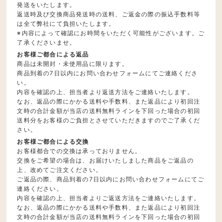
発送をいたします。
返送時及び交換商品発送時の送料、ご返金の際の振込手数料等
は全て弊社にて負担いたします。
※内容によって確認にお時間をいただく可能性がございます。ご
了承くださいませ。
お客様ご都合による返品
商品は未開封・未使用品に限ります。
商品到着の7日以内にお問い合わせフォームにてご連絡くださ
い。
内容を確認の上、担当者より返送方法をご連絡いたします。
なお、返品の際にかかる送料や手数料、また返品により初回注
文時の合計金額が当店の送料無料ラインを下回った場合の初回
送料分をお客様のご負担とさせていただきますのでご了承くだ
さい。
お客様ご都合による交換
お客様都合での交換は承っておりません。
交換をご希望の場合は、お届けいたしました商品をご返品の
上、改めてご注文ください。
ご返品の際、商品到着の7日以内にお問い合わせフォームにてご
連絡ください。
内容を確認の上、担当者よりご返送方法をご連絡いたします。
なお、返品の際にかかる送料や手数料、また返品により初回注
文時の合計金額が当店の送料無料ラインを下回った場合の初回