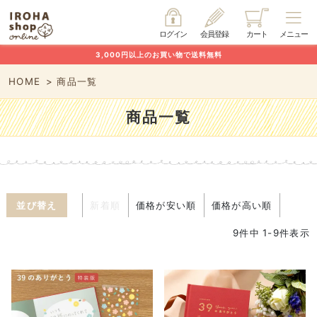
ログイン
会員登録
カート
メニュー
3,000円以上のお買い物で送料無料
HOME
商品一覧
商品一覧
並び替え
新着順
価格が安い順
価格が高い順
9
件中
1
-
9
件表示