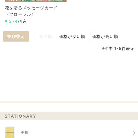
花を贈るメッセージカード
〈フローラル〉
¥
374
税込
並び替え
新着順
価格が安い順
価格が高い順
9
件中
1
-
9
件表示
STATIONARY
手帳