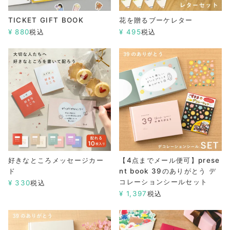
TICKET GIFT BOOK
花を贈るブーケレター
¥
880
税込
¥
495
税込
好きなところメッセージカー
【4点までメール便可】prese
ド
nt book 39のありがとう デ
コレーションシールセット
¥
330
税込
¥
1,397
税込