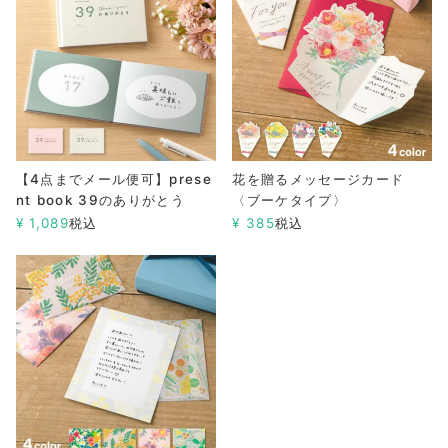
【4点までメール便可】prese
花を贈るメッセージカード
nt book 39のありがとう
〈ブーケタイプ〉
¥
1,089
税込
¥
385
税込