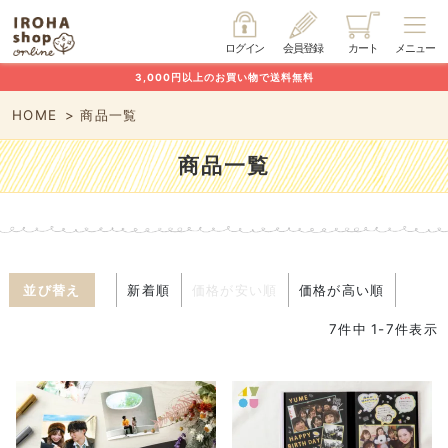
ログイン
会員登録
カート
メニュー
3,000円以上のお買い物で送料無料
HOME
商品一覧
商品一覧
並び替え
新着順
価格が安い順
価格が高い順
7
件中
1
-
7
件表示