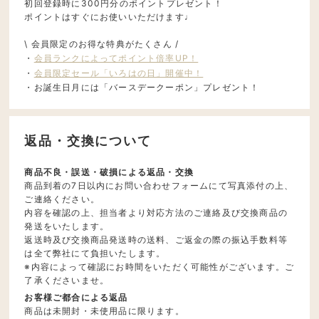
初回登録時に300円分のポイントプレゼント！
ポイントはすぐにお使いいただけます♩
\ 会員限定のお得な特典がたくさん /
・
会員ランクによってポイント倍率UP！
・
会員限定セール「いろはの日」開催中！
・お誕生日月には「バースデークーポン」プレゼント！
返品・交換について
商品不良・誤送・破損による返品・交換
商品到着の7日以内にお問い合わせフォームにて写真添付の上、
ご連絡ください。
内容を確認の上、担当者より対応方法のご連絡及び交換商品の
発送をいたします。
返送時及び交換商品発送時の送料、ご返金の際の振込手数料等
は全て弊社にて負担いたします。
※内容によって確認にお時間をいただく可能性がございます。ご
了承くださいませ。
お客様ご都合による返品
商品は未開封・未使用品に限ります。