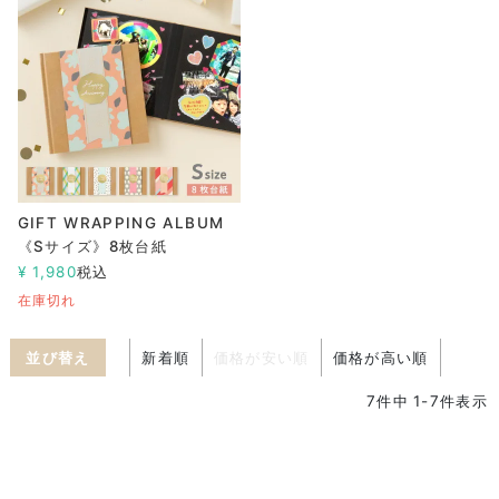
GIFT WRAPPING ALBUM
《Sサイズ》8枚台紙
¥
1,980
税込
在庫切れ
並び替え
新着順
価格が安い順
価格が高い順
7
件中
1
-
7
件表示