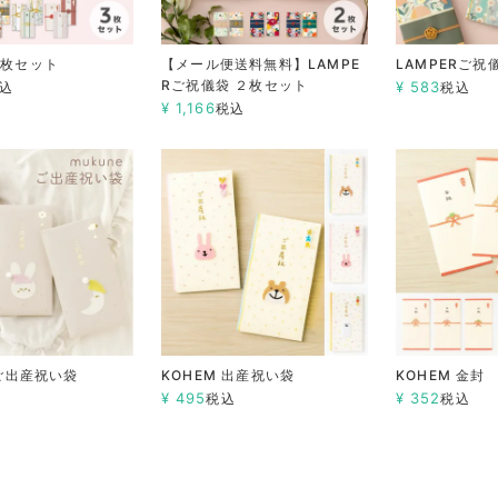
3枚セット
【メール便送料無料】LAMPE
LAMPERご祝
Rご祝儀袋 ２枚セット
¥
583
込
税込
¥
1,166
税込
 ご出産祝い袋
KOHEM 出産祝い袋
KOHEM 金封
¥
495
¥
352
込
税込
税込