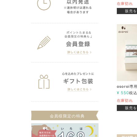
在庫切れ
販売
osoroi
¥
550
税
在庫切れ
販売
会員様限定の特典