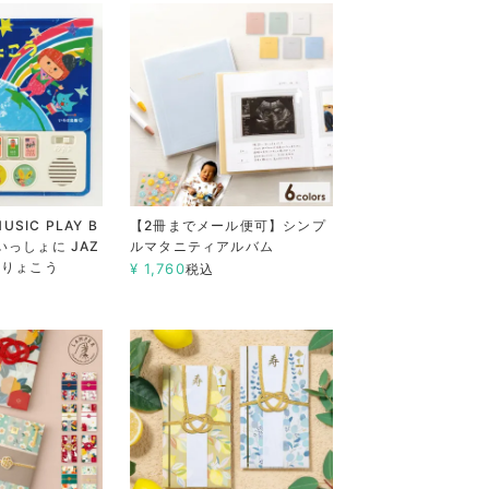
SIC PLAY B
【2冊までメール便可】シンプ
いっしょに JAZ
ルマタニティアルバム
かいりょこう
¥
1,760
税込