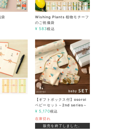
儀袋
Wishing Plants 植物モチーフ
のご祝儀袋
¥
583
税込
【ギフトボックス付】osoroi
ベビーセット～2nd series～
¥
5,170
税込
在庫切れ
販売を終了しました。