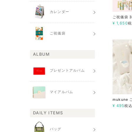
カレンダー
ご祝儀袋 
¥
1,650
税
ご祝儀袋
ALBUM
プレゼントアルバム
マイアルバム
mukune
¥
495
税
DAILY ITEMS
バッグ