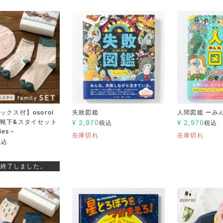
クス付】osoroi
失敗図鑑
人間図鑑 ーみ
靴下&スタイセット
¥
2,970
¥
2,970
税込
税込
ies～
在庫切れ
在庫切れ
税込
を終了しました。