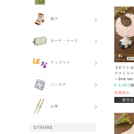
靴下
ポーチ・ケース
アップリケ
【ギフトボッ
ファミリー
～2nd ser
ハンカチ
¥
4,400
在庫切れ
販売
お箸
OTEHRS