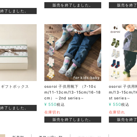
販売を終了しました。
販売を終
を終了しました。
専用ギフトボックス
osoroi 子供用靴下 （7-10c
osoroi 子供用
m/11-13cm/13-15cm/16-18
m/13-15cm/
込
cm）～2nd series～
st series～
¥
550
¥
550
税込
税込
を終了しました。
在庫切れ
在庫切れ
販売を終了しました。
販売を終