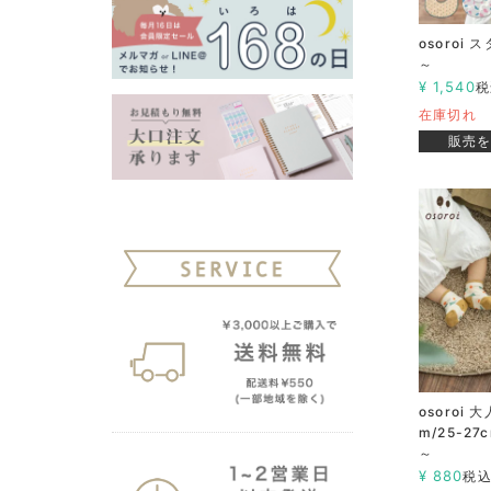
osoroi ス
～
¥
1,540
税
在庫切れ
販売
osoroi 
m/25-27
～
¥
880
税