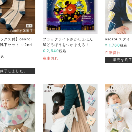
クス付】osoroi
ブラックライトさがしえほん
osoroi スタイ 
靴下セット ～2nd
星どろぼうをつかまえろ！
¥
1,760
税込
¥
2,640
税込
在庫切れ
税込
在庫切れ
販売を終
を終了しました。