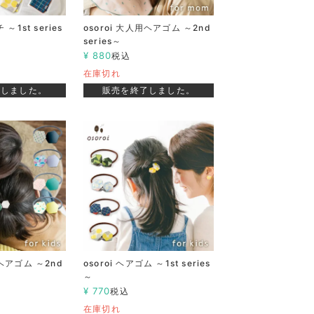
 ～1st series
osoroi 大人用ヘアゴム ～2nd
series～
¥
880
税込
在庫切れ
了しました。
販売を終了しました。
用ヘアゴム ～2nd
osoroi ヘアゴム ～1st series
～
¥
770
税込
在庫切れ