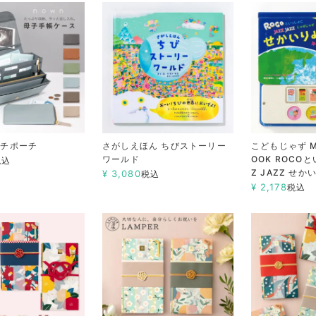
ルチポーチ
さがしえほん ちびストーリー
こどもじゃず MU
ワールド
OOK ROCOと
税込
Z JAZZ せ
¥
3,080
税込
¥
2,178
税込