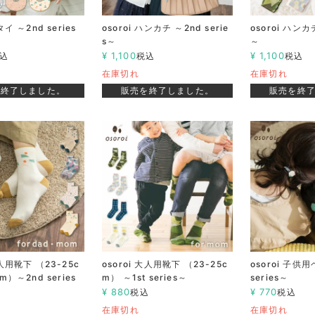
タイ ～2nd series
osoroi ハンカチ ～2nd serie
osoroi ハンカチ
s～
～
¥
1,100
¥
1,100
込
税込
税込
在庫切れ
在庫切れ
を終了しました。
販売を終了しました。
販売を終
大人用靴下 （23-25c
osoroi 大人用靴下 （23-25c
osoroi 子供
cm）～2nd series
m） ～1st series～
series～
¥
880
¥
770
税込
税込
込
在庫切れ
在庫切れ