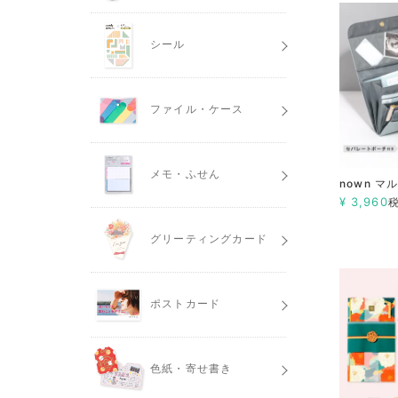
シール
ファイル・ケース
メモ・ふせん
nown マ
¥
3,960
グリーティングカード
ポストカード
色紙・寄せ書き