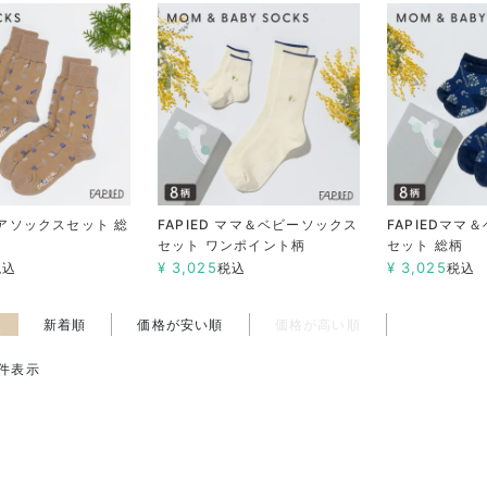
ペアソックスセット 総
FAPIED ママ＆ベビーソックス
FAPIEDママ
セット ワンポイント柄
セット 総柄
¥
3,025
¥
3,025
税込
税込
税込
え
新着順
価格が安い順
価格が高い順
件表示