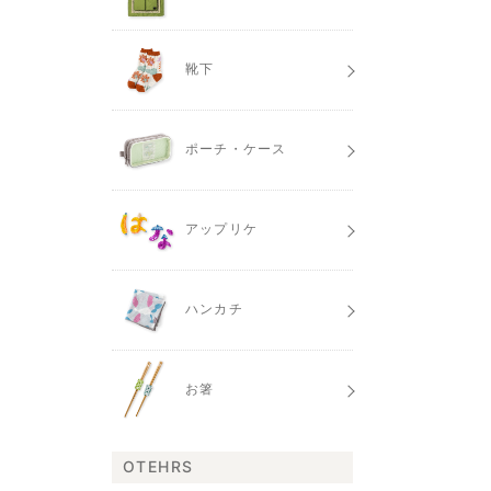
靴下
ポーチ・ケース
アップリケ
ハンカチ
お箸
OTEHRS