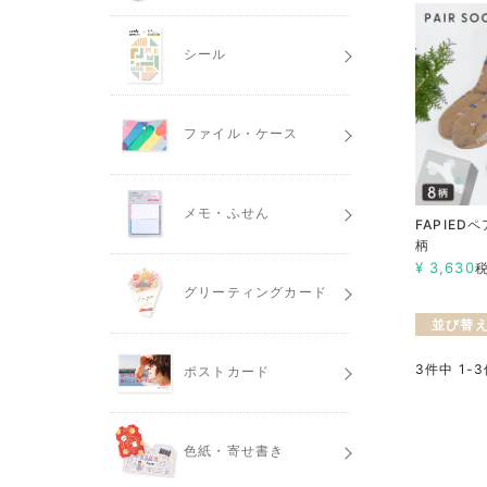
シール
ファイル・ケース
メモ・ふせん
FAPIED
柄
¥
3,630
グリーティングカード
並び替
3
件中
1
-
3
ポストカード
色紙・寄せ書き