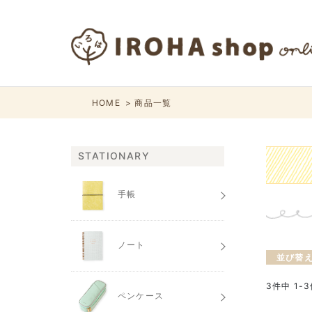
HOME
商品一覧
STATIONARY
手帳
ノート
並び替
3
件中
1
-
3
ペンケース