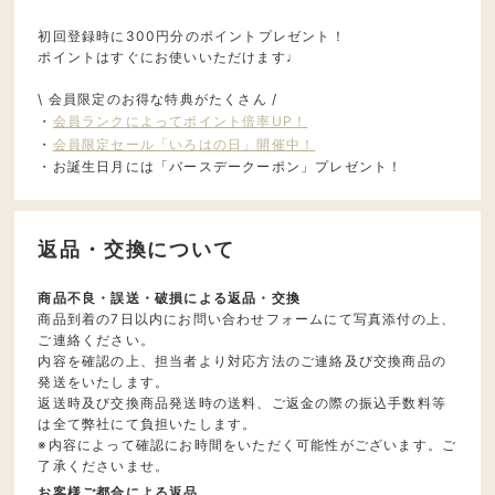
初回登録時に300円分のポイントプレゼント！
ポイントはすぐにお使いいただけます♩
\ 会員限定のお得な特典がたくさん /
・
会員ランクによってポイント倍率UP！
・
会員限定セール「いろはの日」開催中！
・お誕生日月には「バースデークーポン」プレゼント！
返品・交換について
商品不良・誤送・破損による返品・交換
商品到着の7日以内にお問い合わせフォームにて写真添付の上、
ご連絡ください。
内容を確認の上、担当者より対応方法のご連絡及び交換商品の
発送をいたします。
返送時及び交換商品発送時の送料、ご返金の際の振込手数料等
は全て弊社にて負担いたします。
※内容によって確認にお時間をいただく可能性がございます。ご
了承くださいませ。
お客様ご都合による返品