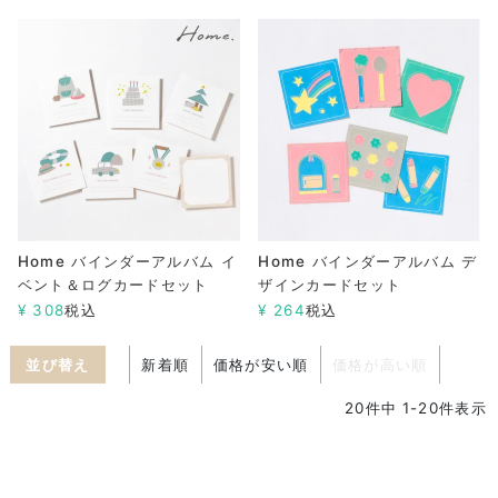
Home バインダーアルバム イ
Home バインダーアルバム デ
ベント＆ログカードセット
ザインカードセット
¥
308
税込
¥
264
税込
並び替え
新着順
価格が安い順
価格が高い順
20
件中
1
-
20
件表示