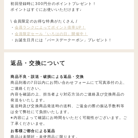
初回登録時に300円分のポイントプレゼント！
ポイントはすぐにお使いいただけます♩
\ 会員限定のお得な特典がたくさん /
・
会員ランクによってポイント倍率UP！
・
会員限定セール「いろはの日」開催中！
・お誕生日月には「バースデークーポン」プレゼント！
返品・交換について
商品不良・誤送・破損による返品・交換
商品到着の7日以内にお問い合わせフォームにて写真添付の上、
ご連絡ください。
内容を確認の上、担当者より対応方法のご連絡及び交換商品の
発送をいたします。
返送時及び交換商品発送時の送料、ご返金の際の振込手数料等
は全て弊社にて負担いたします。
※内容によって確認にお時間をいただく可能性がございます。ご
了承くださいませ。
お客様ご都合による返品
商品は未開封・未使用品に限ります。