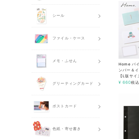
シール
ファイル・ケース
メモ・ふせん
Home 
ンバー＆
【L版サイ
¥
660
税
グリーティングカード
ポストカード
色紙・寄せ書き