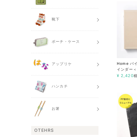
靴下
ポーチ・ケース
Home 
アップリケ
インダー＜
¥
2,420
ハンカチ
お箸
OTEHRS