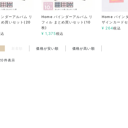
バインダーアルバム リ
Home バインダーアルバム リ
Home バイン
とめ買いセット(20
フィル まとめ買いセット(10
ザインカード
枚)
¥
264
税込
¥
1,375
税込
税込
え
新着順
価格が安い順
価格が高い順
20
件表示