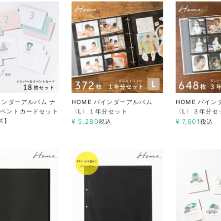
バインダーアルバム ナ
HOME バインダーアルバム
HOME バイ
イベントカードセット
〈L〉１年分セット
〈L〉３年分セ
ズ】
¥
5,280
¥
7,601
税込
税込
込