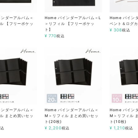
バインダーアルバム＜
Home バインダーアルバム＜L
Home バイン
ル 【フリーポケッ
＞リフィル 【フリーポケッ
ベント＆ログ
ト】
¥
308
税込
¥
770
税込
バインダーアルバム＜
Home バインダーアルバム＜
Home バイ
ル まとめ買いセッ
M＞リフィル まとめ買いセッ
M＞リフィル 
ト(20枚)
ト(10枚)
¥
2,200
¥
1,210
税込
税込
税込