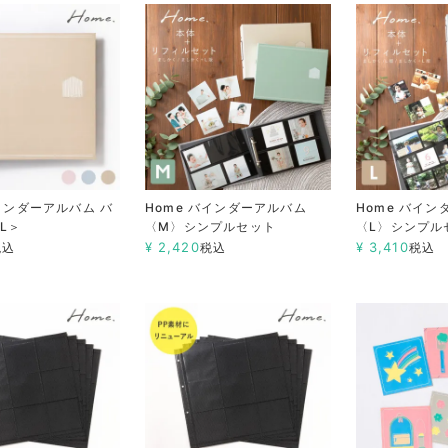
バインダーアルバム バ
Home バインダーアルバム
Home バイ
L＞
〈M〉シンプルセット
〈L〉シンプル
¥
2,420
¥
3,410
税込
税込
税込