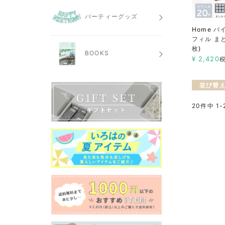
パーティーグッズ
Home 
フィル ま
枚)
BOOKS
¥
2,420
並び替
20
件中
1
-