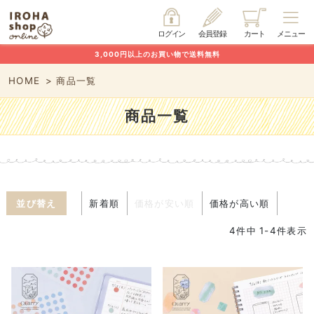
ログイン
会員登録
カート
メニュー
3,000円以上のお買い物で送料無料
HOME
商品一覧
商品一覧
並び替え
新着順
価格が安い順
価格が高い順
4
件中
1
-
4
件表示