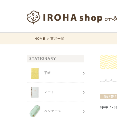
HOME
商品一覧
STATIONARY
手帳
ノート
並び替
8
件中
1
-
8
ペンケース