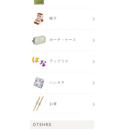
靴下
ポーチ・ケース
アップリケ
ハンカチ
お箸
OTEHRS