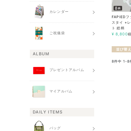
カレンダー
FAPIED
スタイ +
ト 総柄
ご祝儀袋
¥
8,800
並び替
ALBUM
8
件中
1
-
8
プレゼントアルバム
マイアルバム
DAILY ITEMS
バッグ