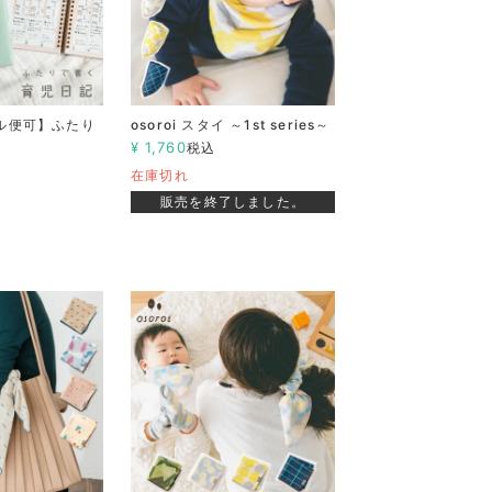
ル便可】ふたり
osoroi スタイ ～1st series～
記
¥
1,760
税込
在庫切れ
販売を終了しました。