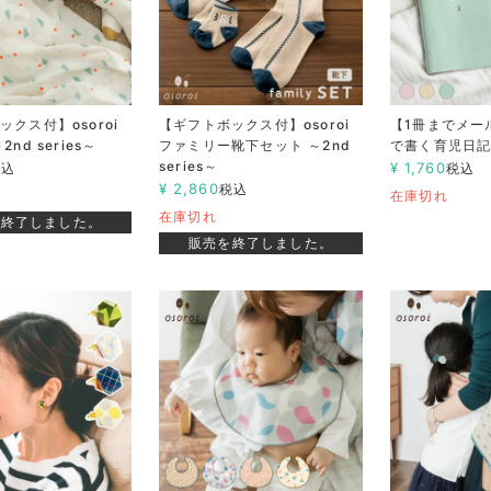
クス付】osoroi
【ギフトボックス付】osoroi
【1冊までメー
nd series～
ファミリー靴下セット ～2nd
で書く育児日
series～
¥
1,760
税込
税込
¥
2,860
税込
在庫切れ
在庫切れ
を終了しました。
販売を終了しました。