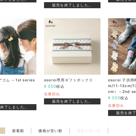
販売を終了しました。
アゴム ～1st series
osoroi専用ギフトボックス
osoroi 子供用
m/11-13cm/1
¥
550
税込
cm）～2nd se
在庫切れ
¥
550
税込
販売を終了しました。
在庫切れ
を終了しました。
販売を終
え
新着順
価格が安い順
価格が高い順