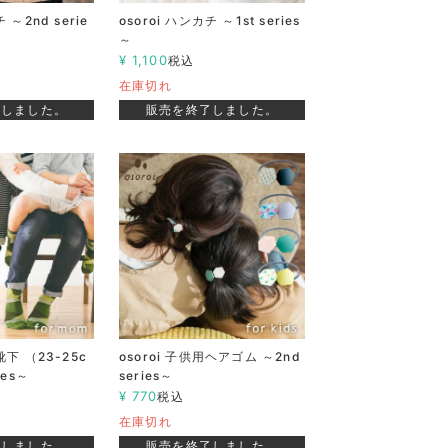
 ～2nd serie
osoroi ハンカチ ～1st series
～
¥
1,100
税込
在庫切れ
了しました。
販売を終了しました。
靴下 （23-25c
osoroi 子供用ヘアゴム ～2nd
ies～
series～
¥
770
税込
在庫切れ
了しました。
販売を終了しました。