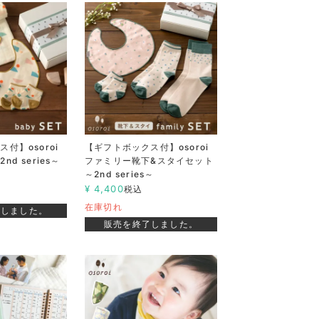
付】osoroi
【ギフトボックス付】osoroi
d series～
ファミリー靴下&スタイセット
～2nd series～
¥
4,400
税込
在庫切れ
了しました。
販売を終了しました。