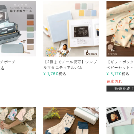
ルチポーチ
【2冊までメール便可】シンプ
【ギフトボックス
ルマタニティアルバム
ベビーセット～2n
税込
¥
1,760
¥
5,170
税込
税込
在庫切れ
販売を終