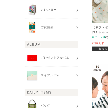
カレンダー
ご祝儀袋
【ギフトボッ
おくるみ ～2
¥
2,970
在庫切れ
ALBUM
販売
プレゼントアルバム
マイアルバム
DAILY ITEMS
バッグ