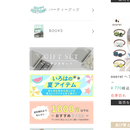
パーティーグッズ
BOOKS
osoroi ヘ
～
¥
770
税込
在庫切れ
販売
並び替