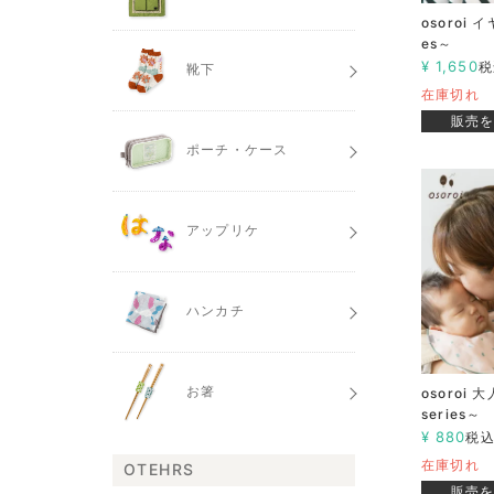
osoroi イ
es～
¥
1,650
税
靴下
在庫切れ
販売
ポーチ・ケース
アップリケ
ハンカチ
お箸
osoroi
series～
¥
880
税
在庫切れ
OTEHRS
販売