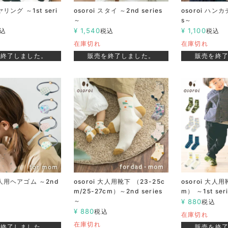
ヤリング ～1st seri
osoroi スタイ ～2nd series
osoroi ハンカチ
～
s～
¥
1,540
¥
1,100
込
税込
税込
在庫切れ
在庫切れ
を終了しました。
販売を終了しました。
販売を終
 大人用ヘアゴム ～2nd
osoroi 大人用靴下 （23-25c
osoroi 大人用
m/25-27cm）～2nd series
m） ～1st ser
～
¥
880
込
税込
¥
880
税込
在庫切れ
在庫切れ
を終了しました。
販売を終