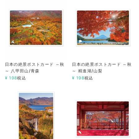
日本の絶景ポストカード ～秋
日本の絶景ポストカード ～秋
～ 八甲田山/青森
～ 精進湖/山梨
¥
198
税込
¥
198
税込