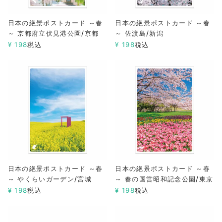
日本の絶景ポストカード ～春
日本の絶景ポストカード ～春
～ 京都府立伏見港公園/京都
～ 佐渡島/新潟
¥
198
税込
¥
198
税込
日本の絶景ポストカード ～春
日本の絶景ポストカード ～春
～ やくらいガーデン/宮城
～ 春の国営昭和記念公園/東京
¥
198
税込
¥
198
税込