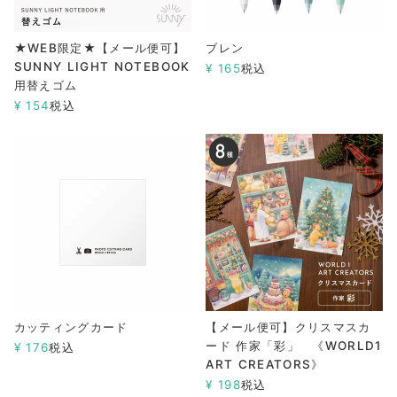
★WEB限定★【メール便可】
ブレン
SUNNY LIGHT NOTEBOOK
¥
165
税込
用替えゴム
¥
154
税込
カッティングカード
【メール便可】クリスマスカ
ード 作家「彩」 《WORLD1
¥
176
税込
ART CREATORS》
¥
198
税込