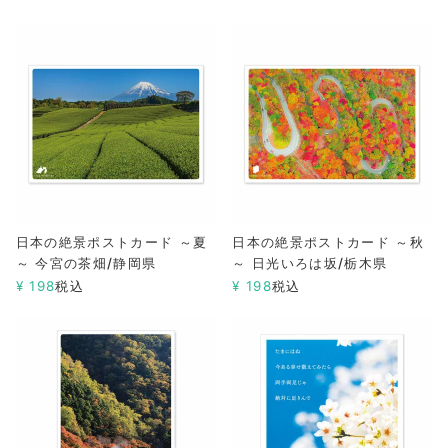
日本の絶景ポストカード ～夏
日本の絶景ポストカード ～秋
～ 今宮の茶畑/静岡県
～ 日光いろは坂/栃木県
¥
198
税込
¥
198
税込