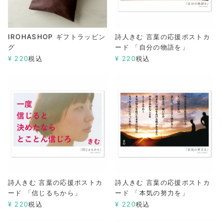
IROHASHOP ギフトラッピン
詩人きむ 言葉の応援ポストカ
グ
ード 「自分の物語を」
¥
220
税込
¥
220
税込
詩人きむ 言葉の応援ポストカ
詩人きむ 言葉の応援ポストカ
ード 「信じるちから」
ード 「本気の努力を」
¥
220
税込
¥
220
税込