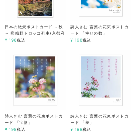
日本の絶景ポストカード ～秋
詩人きむ 言葉の花束ポストカ
～ 嵯峨野トロッコ列車/京都府
ード 「幸せの数」
¥
198
税込
¥
198
税込
詩人きむ 言葉の花束ポストカ
詩人きむ 言葉の花束ポストカ
ード 「宝物」
ード 「差」
¥
198
税込
¥
198
税込