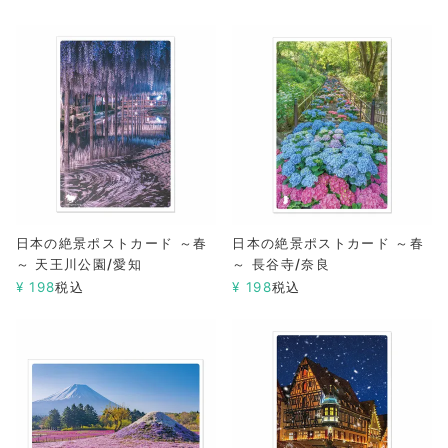
日本の絶景ポストカード ～春
日本の絶景ポストカード ～春
～ 天王川公園/愛知
～ 長谷寺/奈良
¥
198
税込
¥
198
税込