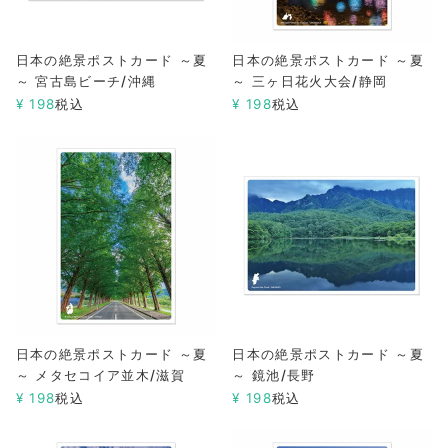
日本の絶景ポストカード ～夏
日本の絶景ポストカード ～夏
～ 宮古島ビーチ/沖縄
～ 三ヶ日花火大会/静岡
¥
198
税込
¥
198
税込
日本の絶景ポストカード ～夏
日本の絶景ポストカード ～夏
～ メタセコイア並木/滋賀
～ 鏡池/長野
¥
198
税込
¥
198
税込