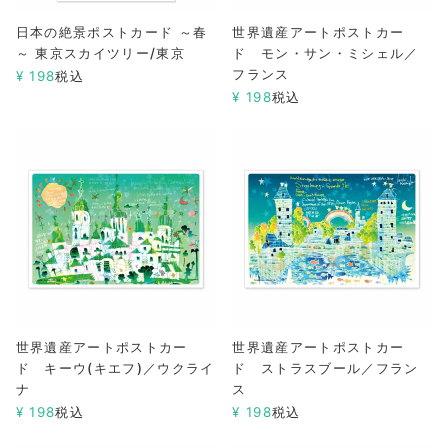
日本の絶景ポストカード ～春
世界遺産アートポストカー
～ 東京スカイツリー/東京
ド モン・サン・ミシェル／
フランス
¥
198
税込
¥
198
税込
世界遺産アートポストカー
世界遺産アートポストカー
ド キーウ(キエフ)／ウクライ
ド ストラスブール／フラン
ナ
ス
¥
198
税込
¥
198
税込