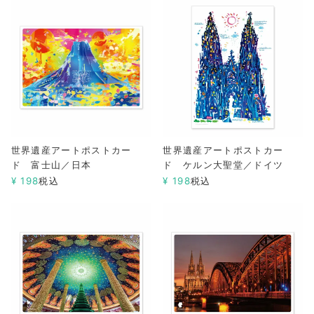
世界遺産アートポストカー
世界遺産アートポストカー
ド 富士山／日本
ド ケルン大聖堂／ドイツ
¥
198
税込
¥
198
税込