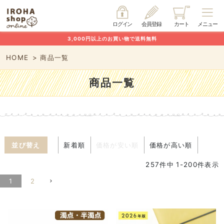
ログイン
会員登録
カート
メニュー
3,000円以上のお買い物で送料無料
HOME
商品一覧
商品一覧
並び替え
新着順
価格が安い順
価格が高い順
257
件中
1
-
200
件表示
1
2