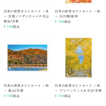
日本の絶景ポストカード ～冬
日本の絶景ポストカード ～秋
～ 京都ノーザンチャーチ北山
～ 白川郷/岐阜
教会/京都
¥
198
税込
¥
198
税込
日本の絶景ポストカード ～秋
日本の絶景ポストカード ～秋
～ 嵐山/京都
～ グリーンランドみずほ/京都
¥
198
税込
¥
198
税込