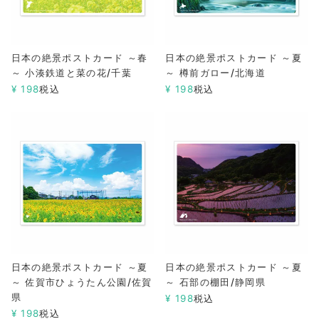
日本の絶景ポストカード ～春
日本の絶景ポストカード ～夏
～ 小湊鉄道と菜の花/千葉
～ 樽前ガロー/北海道
¥
198
税込
¥
198
税込
日本の絶景ポストカード ～夏
日本の絶景ポストカード ～夏
～ 佐賀市ひょうたん公園/佐賀
～ 石部の棚田/静岡県
県
¥
198
税込
¥
198
税込