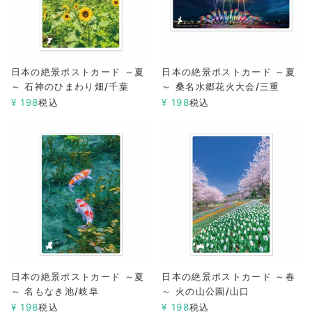
日本の絶景ポストカード ～夏
日本の絶景ポストカード ～夏
～ 石神のひまわり畑/千葉
～ 桑名水郷花火大会/三重
¥
198
税込
¥
198
税込
日本の絶景ポストカード ～夏
日本の絶景ポストカード ～春
～ 名もなき池/岐阜
～ 火の山公園/山口
¥
198
税込
¥
198
税込