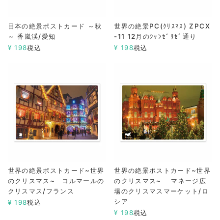
日本の絶景ポストカード ～秋
世界の絶景PC(ｸﾘｽﾏｽ) ZPCX
～ 香嵐渓/愛知
-11 12月のｼｬﾝｾﾞﾘｾﾞ通り
¥
198
税込
¥
198
税込
世界の絶景ポストカード~世界
世界の絶景ポストカード~世界
のクリスマス~ コルマールの
のクリスマス~ マネージ広
クリスマス/フランス
場のクリスマスマーケット/ロ
シア
¥
198
税込
¥
198
税込