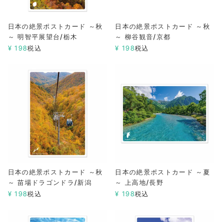
日本の絶景ポストカード ～秋
日本の絶景ポストカード ～秋
～ 明智平展望台/栃木
～ 柳谷観音/京都
¥
198
税込
¥
198
税込
日本の絶景ポストカード ～秋
日本の絶景ポストカード ～夏
～ 苗場ドラゴンドラ/新潟
～ 上高地/長野
¥
198
税込
¥
198
税込