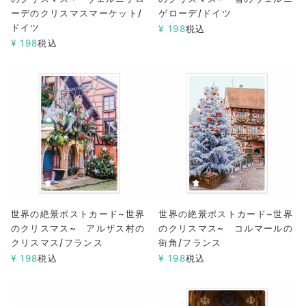
ーデのクリスマスマーケット/
ゲローデ/ドイツ
ドイツ
¥
198
税込
¥
198
税込
世界の絶景ポストカード~世界
世界の絶景ポストカード~世界
のクリスマス~ アルザス村の
のクリスマス~ コルマールの
クリスマス/フランス
街角/フランス
¥
198
税込
¥
198
税込