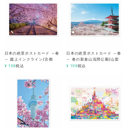
日本の絶景ポストカード ～春
日本の絶景ポストカード ～春
～ 蹴上インクライン/京都
～ 春の新倉山浅間公園/山梨
¥
198
税込
¥
198
税込