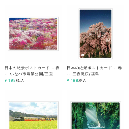
日本の絶景ポストカード ～春
日本の絶景ポストカード ～春
～ いなべ市農業公園/三重
～ 三春滝桜/福島
¥
198
税込
¥
198
税込