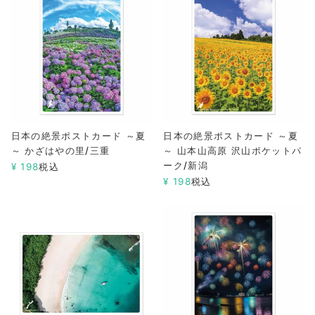
日本の絶景ポストカード ～夏
日本の絶景ポストカード ～夏
～ かざはやの里/三重
～ 山本山高原 沢山ポケットパ
ーク/新潟
¥
198
税込
¥
198
税込