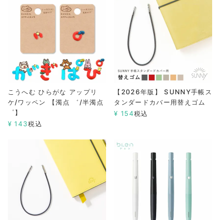
こうへむ ひらがな アップリ
【2026年版】 SUNNY手帳ス
ケ/ワッペン 【濁点 ゛/半濁点
タンダードカバー用替えゴム
゜】
¥
154
税込
¥
143
税込