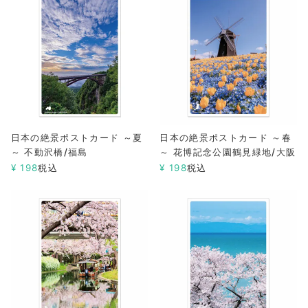
日本の絶景ポストカード ～夏
日本の絶景ポストカード ～春
～ 不動沢橋/福島
～ 花博記念公園鶴見緑地/大阪
¥
198
税込
¥
198
税込