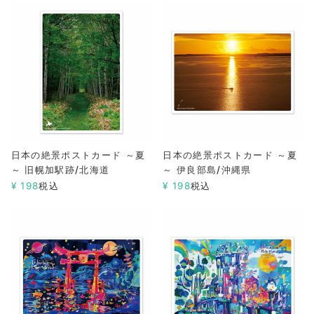
日本の絶景ポストカード ～夏
日本の絶景ポストカード ～夏
～ 旧幌加駅跡/北海道
～ 伊良部島/沖縄県
¥
198
税込
¥
198
税込