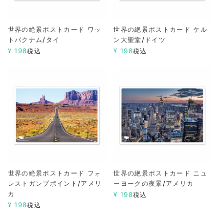
世界の絶景ポストカード ワッ
世界の絶景ポストカード ケル
トパクナム/タイ
ン大聖堂/ドイツ
¥
198
税込
¥
198
税込
世界の絶景ポストカード フォ
世界の絶景ポストカード ニュ
レストガンプポイント/アメリ
ーヨークの夜景/アメリカ
カ
¥
198
税込
¥
198
税込