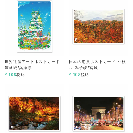
世界遺産アートポストカード
日本の絶景ポストカード ～秋
姫路城/兵庫県
～ 鳴子峡/宮城
¥
198
税込
¥
198
税込