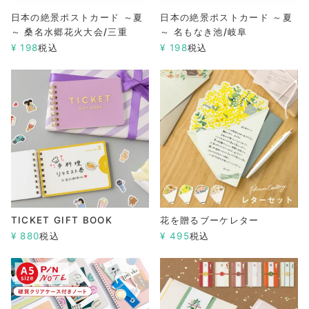
日本の絶景ポストカード ～夏
日本の絶景ポストカード ～夏
～ 桑名水郷花火大会/三重
～ 名もなき池/岐阜
¥
198
税込
¥
198
税込
TICKET GIFT BOOK
花を贈るブーケレター
¥
880
税込
¥
495
税込