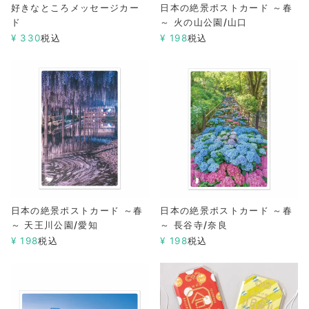
好きなところメッセージカー
日本の絶景ポストカード ～春
ド
～ 火の山公園/山口
¥
330
税込
¥
198
税込
日本の絶景ポストカード ～春
日本の絶景ポストカード ～春
～ 天王川公園/愛知
～ 長谷寺/奈良
¥
198
税込
¥
198
税込