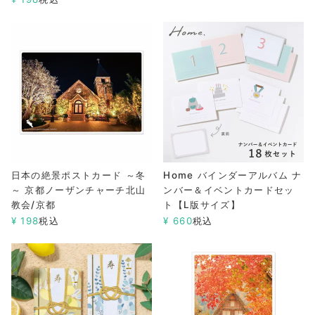
日本の絶景ポストカード ～冬
Home バインダーアルバム ナ
～ 京都ノーザンチャーチ北山
ンバー＆イベントカードセッ
教会/京都
ト【L版サイズ】
¥
198
税込
¥
660
税込