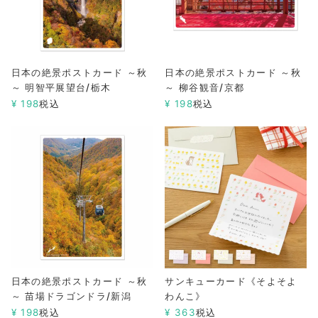
日本の絶景ポストカード ～秋
日本の絶景ポストカード ～秋
～ 明智平展望台/栃木
～ 柳谷観音/京都
¥
198
税込
¥
198
税込
日本の絶景ポストカード ～秋
サンキューカード《そよそよ
～ 苗場ドラゴンドラ/新潟
わんこ》
¥
198
税込
¥
363
税込