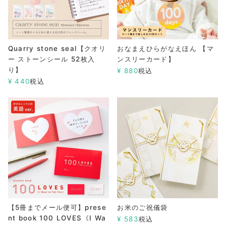
Quarry stone seal【クオリ
おなまえひらがなえほん 【マ
ー ストーンシール 52枚入
ンスリーカード】
り】
¥
880
税込
¥
440
税込
【5冊までメール便可】prese
お米のご祝儀袋
nt book 100 LOVES《I Wa
¥
583
税込