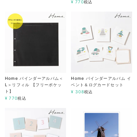
¥
770
税込
Home バインダーアルバム＜
Home バインダーアルバム イ
L＞リフィル 【フリーポケッ
ベント＆ログカードセット
ト】
¥
308
税込
¥
770
税込