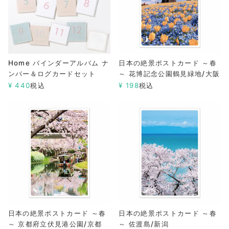
Home バインダーアルバム ナ
日本の絶景ポストカード ～春
ンバー＆ログカードセット
～ 花博記念公園鶴見緑地/大阪
¥
440
税込
¥
198
税込
日本の絶景ポストカード ～春
日本の絶景ポストカード ～春
～ 京都府立伏見港公園/京都
～ 佐渡島/新潟