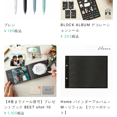
ブレン
BLOCK ALBUM デコレーシ
ョンシール
¥
165
税込
¥
242
税込
【4冊までメール便可】プレゼ
Home バインダーアルバム＜
ントブック BEST shot 10
M＞リフィル 【フリーポケッ
ト】
¥
1,100
税込