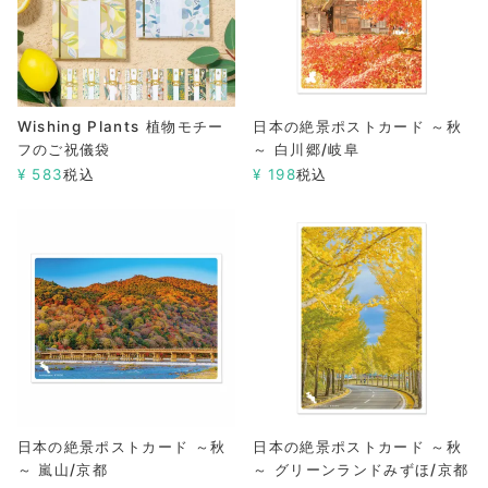
Wishing Plants 植物モチー
日本の絶景ポストカード ～秋
フのご祝儀袋
～ 白川郷/岐阜
¥
583
税込
¥
198
税込
日本の絶景ポストカード ～秋
日本の絶景ポストカード ～秋
～ 嵐山/京都
～ グリーンランドみずほ/京都