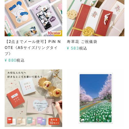
【2点までメール便可】PiN N
寿草花 ご祝儀袋
OTE《A5サイズ/リングタイ
¥
583
税込
プ》
¥
880
税込