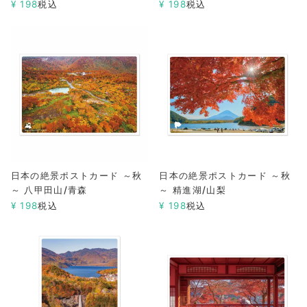
¥
198
税込
¥
198
税込
日本の絶景ポストカード ～秋
日本の絶景ポストカード ～秋
～ 八甲田山/青森
～ 精進湖/山梨
¥
198
税込
¥
198
税込