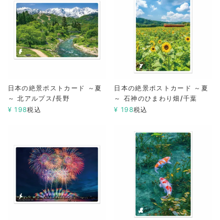
日本の絶景ポストカード ～夏
日本の絶景ポストカード ～夏
～ 北アルプス/長野
～ 石神のひまわり畑/千葉
¥
198
税込
¥
198
税込