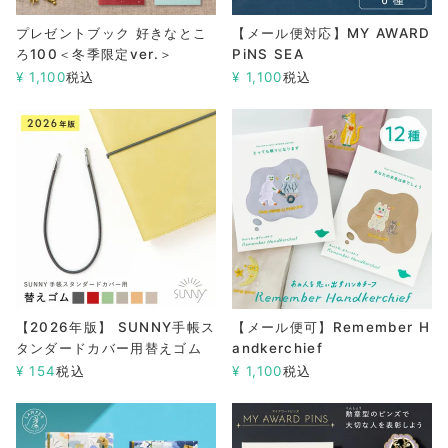
プレゼントブック 好きなとこ
【メール便対応】MY AWARD
ろ100＜冬季限定ver.＞
PiNS SEA
¥
1,100
税込
¥
1,100
税込
【2026年版】 SUNNY手帳ス
【メール便可】Remember H
タンダードカバー用替えゴム
andkerchief
¥
154
税込
¥
1,100
税込