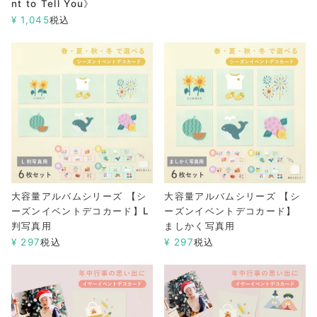
nt to Tell You》
¥
1,045
税込
大容量アルバムシリーズ 【シ
大容量アルバムシリーズ 【シ
ーズンイベントデコカード】L
ーズンイベントデコカード】
判写真用
ましかく写真用
¥
297
税込
¥
297
税込