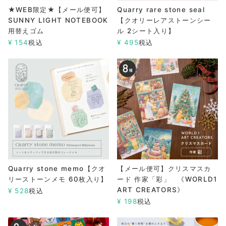
★WEB限定★【メール便可】
Quarry rare stone seal
SUNNY LIGHT NOTEBOOK
【クオリーレアストーンシー
用替えゴム
ル 2シート入り】
¥
154
税込
¥
495
税込
Quarry stone memo【クオ
【メール便可】クリスマスカ
リーストーンメモ 60枚入り】
ード 作家「彩」 《WORLD1
ART CREATORS》
¥
528
税込
¥
198
税込