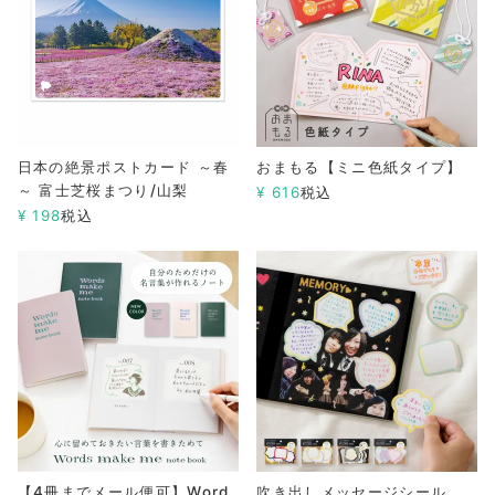
日本の絶景ポストカード ～春
おまもる【ミニ色紙タイプ】
～ 富士芝桜まつり/山梨
¥
616
税込
¥
198
税込
【4冊までメール便可】Word
吹き出しメッセージシール