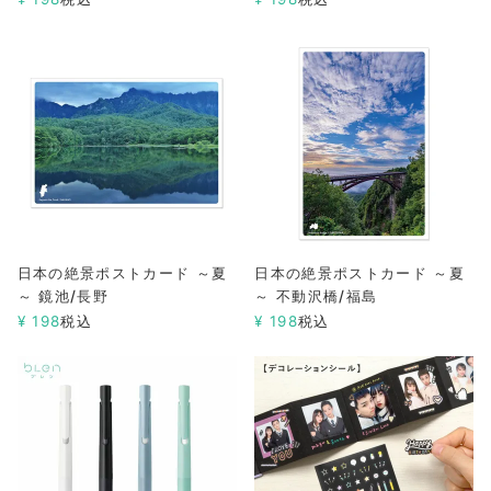
日本の絶景ポストカード ～夏
日本の絶景ポストカード ～夏
～ 鏡池/長野
～ 不動沢橋/福島
¥
198
税込
¥
198
税込