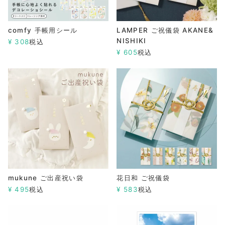
comfy 手帳用シール
LAMPER ご祝儀袋 AKANE&
NISHIKI
¥
308
税込
¥
605
税込
mukune ご出産祝い袋
花日和 ご祝儀袋
¥
495
税込
¥
583
税込