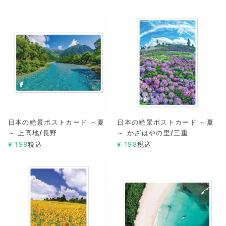
日本の絶景ポストカード ～夏
日本の絶景ポストカード ～夏
～ 上高地/長野
～ かざはやの里/三重
¥
198
税込
¥
198
税込