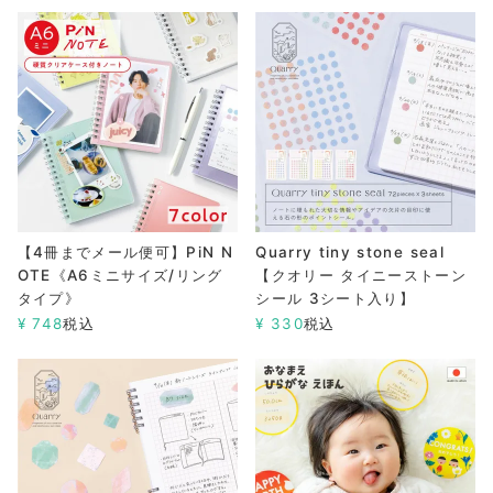
【4冊までメール便可】PiN N
Quarry tiny stone seal
OTE《A6ミニサイズ/リング
【クオリー タイニーストーン
タイプ》
シール 3シート入り】
¥
748
税込
¥
330
税込