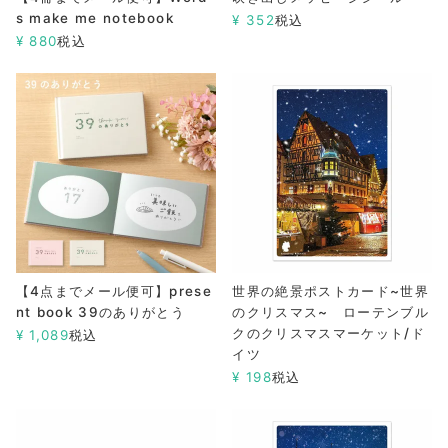
s make me notebook
¥
352
税込
¥
880
税込
【4点までメール便可】prese
世界の絶景ポストカード~世界
nt book 39のありがとう
のクリスマス~ ローテンブル
クのクリスマスマーケット/ド
¥
1,089
税込
イツ
¥
198
税込