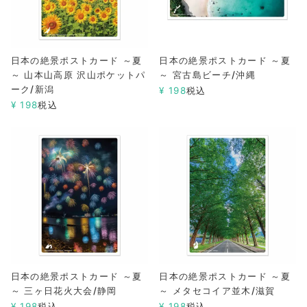
日本の絶景ポストカード ～夏
日本の絶景ポストカード ～夏
～ 山本山高原 沢山ポケットパ
～ 宮古島ビーチ/沖縄
ーク/新潟
¥
198
税込
¥
198
税込
日本の絶景ポストカード ～夏
日本の絶景ポストカード ～夏
～ 三ヶ日花火大会/静岡
～ メタセコイア並木/滋賀
¥
198
税込
¥
198
税込