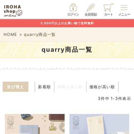
ログイン
会員登録
カート
メニュー
3,000円以上のお買い物で送料無料
HOME
quarry商品一覧
quarry商品一覧
並び替え
新着順
価格が安い順
価格が高い順
3
件中
1
-
3
件表示