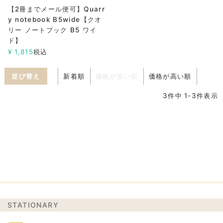
【2冊までメール便可】Quarr
y notebook B5wide【クオ
リー ノートブック B5 ワイ
ド】
¥
1,815
税込
並び替え
新着順
価格が安い順
価格が高い順
3
件中
1
-
3
件表示
STATIONARY