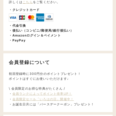
詳しくは
こちら
をご覧ください。
・クレジットカード
・代金引換
・後払い（コンビニ/郵便局/銀行後払い）
・Amazonログイン＆ペイメント
・PayPay
会員登録について
初回登録時に300円分のポイントプレゼント！
ポイントはすぐにお使いいただけます♩
\ 会員限定のお得な特典がたくさん /
・
会員ランクによってポイント倍率UP！
・
会員限定セール「いろはの日」開催中！
・お誕生日月には「バースデークーポン」プレゼント！