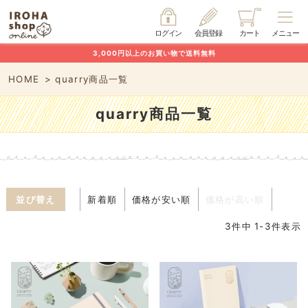
ログイン
会員登録
カート
メニュー
3,000円以上のお買い物で送料無料
HOME
quarry商品一覧
quarry商品一覧
並び替え
新着順
価格が安い順
価格が高い順
3
件中
1
-
3
件表示