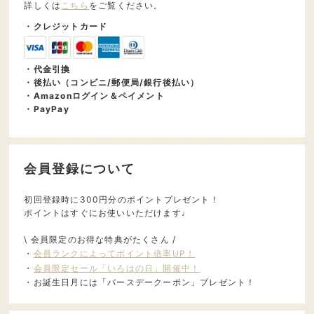
詳しくは
こちら
をご覧ください。
・クレジットカード
・代金引換
・後払い（コンビニ/郵便局/銀行後払い）
・Amazonログイン＆ペイメント
・PayPay
会員登録について
初回登録時に300円分のポイントプレゼント！
ポイントはすぐにお使いいただけます♩
\ 会員限定のお得な特典がたくさん /
・
会員ランクによってポイント倍率UP！
・
会員限定セール「いろはの日」開催中！
・お誕生日月には「バースデークーポン」プレゼント！