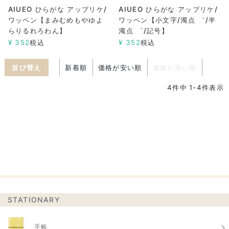
AIUEO ひらがな アップリケ/
AIUEO ひらがな アップリケ/
ワッペン【まみむめもやゆよ
ワッペン【小文字/濁点 ゛/半
らりるれろわん】
濁点 ゜/記号】
¥
352
税込
¥
352
税込
並び替え
新着順
価格が安い順
価格が高い順
4
件中
1
-
4
件表示
STATIONARY
手帳