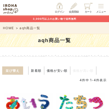
ログイン
会員登録
カート
メニュー
3,000円以上のお買い物で送料無料
HOME
aqh商品一覧
aqh商品一覧
並び替え
新着順
価格が安い順
価格が高い順
4
件中
1
-
4
件表示