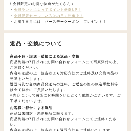
\ 会員限定のお得な特典がたくさん /
・
会員ランクによってポイント倍率UP！
・
会員限定セール「いろはの日」開催中！
・お誕生日月には「バースデークーポン」プレゼント！
返品・交換について
商品不良・誤送・破損による返品・交換
商品到着の7日以内にお問い合わせフォームにて写真添付の上、
ご連絡ください。
内容を確認の上、担当者より対応方法のご連絡及び交換商品の
発送をいたします。
返送時及び交換商品発送時の送料、ご返金の際の振込手数料等
は全て弊社にて負担いたします。
※内容によって確認にお時間をいただく可能性がございます。ご
了承くださいませ。
お客様ご都合による返品
商品は未開封・未使用品に限ります。
商品到着の7日以内にお問い合わせフォームにてご連絡くださ
い。
内容を確認の上、担当者より返送方法をご連絡いたします。