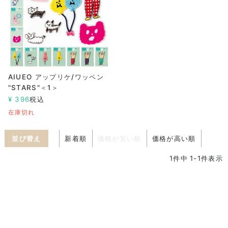
AIUEO アップリケ/ワッペン
"STARS"＜1＞
¥
396
税込
在庫切れ
並び替え
新着順
価格が安い順
価格が高い順
1
件中
1
-
1
件表示