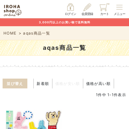
ログイン
会員登録
カート
メニュー
3,000円以上のお買い物で送料無料
HOME
aqas商品一覧
aqas商品一覧
並び替え
新着順
価格が安い順
価格が高い順
1
件中
1
-
1
件表示