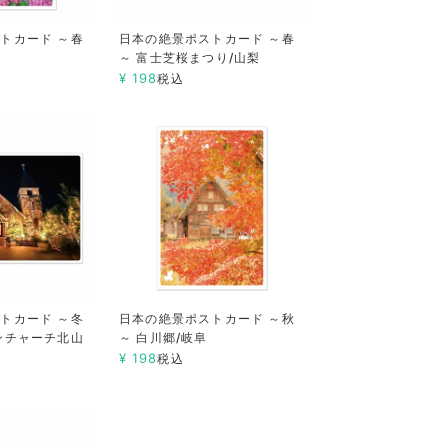
トカード ～春
日本の絶景ポストカード ～春
～ 富士芝桜まつり/山梨
¥
198
税込
トカード ～冬
日本の絶景ポストカード ～秋
ンチャーチ北山
～ 白川郷/岐阜
¥
198
税込