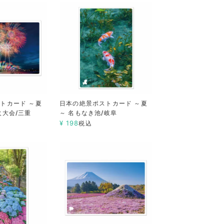
トカード ～夏
日本の絶景ポストカード ～夏
火大会/三重
～ 名もなき池/岐阜
¥
198
税込