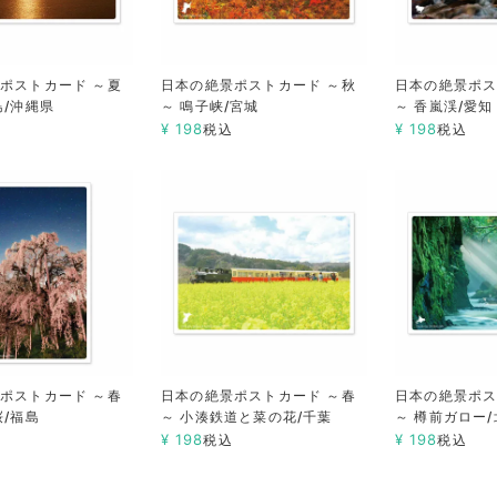
ポストカード ～夏
日本の絶景ポストカード ～秋
日本の絶景ポス
島/沖縄県
～ 鳴子峡/宮城
～ 香嵐渓/愛知
¥
198
¥
198
税込
税込
ポストカード ～春
日本の絶景ポストカード ～春
日本の絶景ポス
桜/福島
～ 小湊鉄道と菜の花/千葉
～ 樽前ガロー
¥
198
¥
198
税込
税込