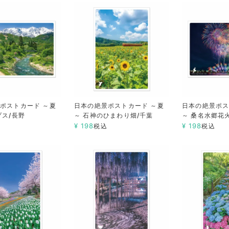
ポストカード ～夏
日本の絶景ポストカード ～夏
日本の絶景ポス
プス/長野
～ 石神のひまわり畑/千葉
～ 桑名水郷花
¥
198
¥
198
税込
税込