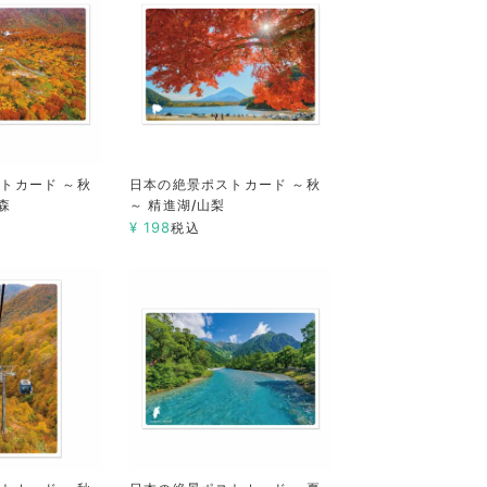
トカード ～秋
日本の絶景ポストカード ～秋
森
～ 精進湖/山梨
¥
198
税込