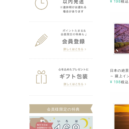
¥
198
税込
日本の絶景
～ 蹴上イ
¥
198
税込
会員様限定の特典