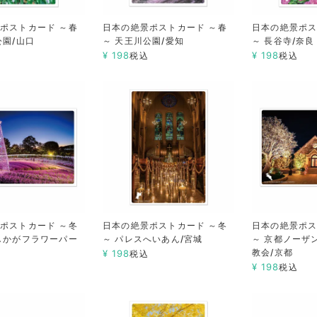
ポストカード ～春
日本の絶景ポストカード ～春
日本の絶景ポス
公園/山口
～ 天王川公園/愛知
～ 長谷寺/奈良
¥
198
¥
198
税込
税込
ポストカード ～冬
日本の絶景ポストカード ～冬
日本の絶景ポス
しかがフラワーパー
～ パレスへいあん/宮城
～ 京都ノーザ
教会/京都
¥
198
税込
¥
198
税込