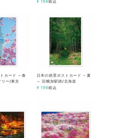
¥
198
税込
トカード ～春
日本の絶景ポストカード ～夏
ツリー/東京
～ 旧幌加駅跡/北海道
¥
198
税込