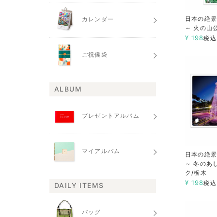
日本の絶景
カレンダー
～ 火の山
¥
198
税込
ご祝儀袋
ALBUM
プレゼントアルバム
マイアルバム
日本の絶景
～ 冬のあ
ク/栃木
¥
198
税込
DAILY ITEMS
バッグ