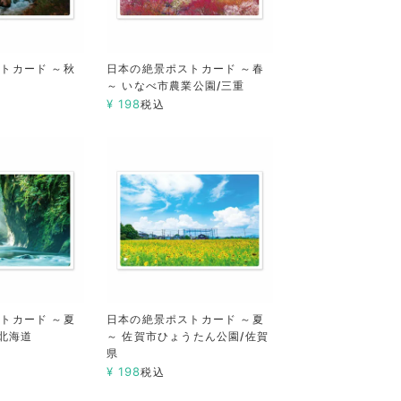
トカード ～秋
日本の絶景ポストカード ～春
～ いなべ市農業公園/三重
¥
198
税込
トカード ～夏
日本の絶景ポストカード ～夏
/北海道
～ 佐賀市ひょうたん公園/佐賀
県
¥
198
税込