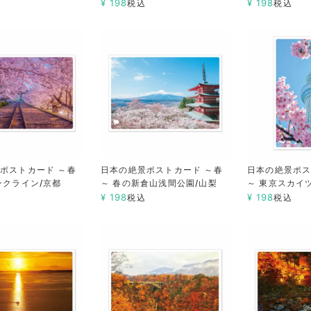
¥
198
¥
198
税込
税込
ポストカード ～春
日本の絶景ポストカード ～春
日本の絶景ポス
ンクライン/京都
～ 春の新倉山浅間公園/山梨
～ 東京スカイ
¥
198
¥
198
税込
税込