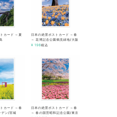
トカード ～夏
日本の絶景ポストカード ～春
島
～ 花博記念公園鶴見緑地/大阪
¥
198
税込
トカード ～春
日本の絶景ポストカード ～春
ーデン/宮城
～ 春の国営昭和記念公園/東京