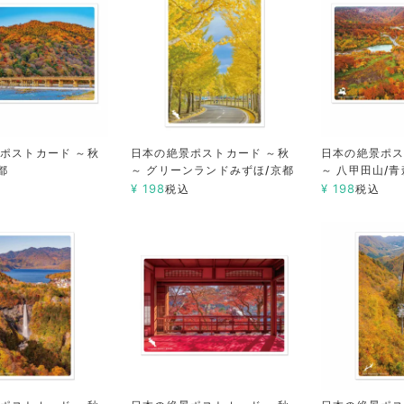
ポストカード ～秋
日本の絶景ポストカード ～秋
日本の絶景ポス
都
～ グリーンランドみずほ/京都
～ 八甲田山/青
¥
198
¥
198
税込
税込