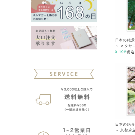
日本の絶景
～ メタセ
¥
198
税込
日本の絶景
～ 京都府