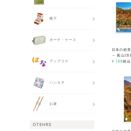
靴下
ポーチ・ケース
日本の絶景
～ 嵐山/京
¥
198
アップリケ
税込
ハンカチ
お箸
OTEHRS