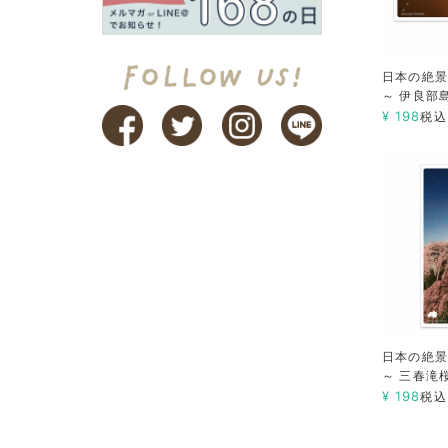
日本の絶景
～ 伊良部
¥
198
税込
日本の絶景
～ 三春滝
¥
198
税込