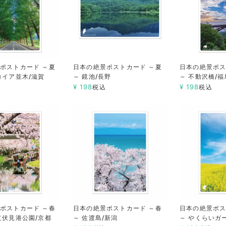
ポストカード ～夏
日本の絶景ポストカード ～夏
日本の絶景ポス
コイア並木/滋賀
～ 鏡池/長野
～ 不動沢橋/福
¥
198
¥
198
税込
税込
ポストカード ～春
日本の絶景ポストカード ～春
日本の絶景ポス
立伏見港公園/京都
～ 佐渡島/新潟
～ やくらいガ