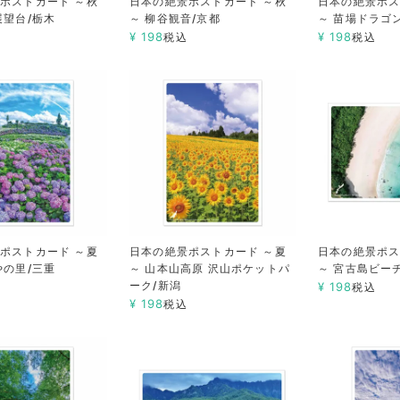
ポストカード ～秋
日本の絶景ポストカード ～秋
日本の絶景ポス
展望台/栃木
～ 柳谷観音/京都
～ 苗場ドラゴ
¥
198
¥
198
税込
税込
ポストカード ～夏
日本の絶景ポストカード ～夏
日本の絶景ポス
やの里/三重
～ 山本山高原 沢山ポケットパ
～ 宮古島ビー
ーク/新潟
¥
198
税込
¥
198
税込