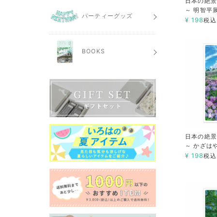
日本の絶景
～ 明智平
パーティーグッズ
¥
198
税込
BOOKS
日本の絶景
～ かざは
¥
198
税込