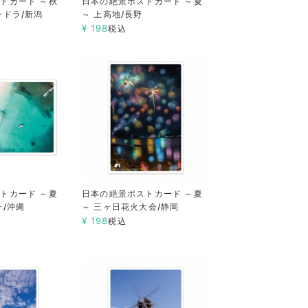
トカード ～秋
日本の絶景ポストカード ～夏
ンドラ/新潟
～ 上高地/長野
¥
198
税込
トカード ～夏
日本の絶景ポストカード ～夏
チ/沖縄
～ 三ヶ日花火大会/静岡
¥
198
税込