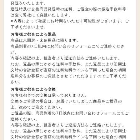
発送をいたします。
返送時及び交換商品発送時の送料、ご返金の際の振込手数料等
は全て弊社にて負担いたします。
※内容によって確認にお時間をいただく可能性がございます。ご
了承くださいませ。
お客様ご都合による返品
商品は未開封・未使用品に限ります。
商品到着の7日以内にお問い合わせフォームにてご連絡くださ
い。
内容を確認の上、担当者より返送方法をご連絡いたします。
なお、返品の際にかかる送料や手数料、また返品により初回注
文時の合計金額が当店の送料無料ラインを下回った場合の初回
送料分をお客様のご負担とさせていただきますのでご了承くだ
さい。
お客様ご都合による交換
お客様都合での交換は承っておりません。
交換をご希望の場合は、お届けいたしました商品をご返品の
上、改めてご注文ください。
ご返品の際、商品到着の7日以内にお問い合わせフォームにてご
連絡ください。
内容を確認の上、担当者よりご返送方法をご連絡いたします。
なお、返品の際にかかる送料や手数料、また返品により初回注
文時の合計金額が当店の送料無料ラインを下回った場合の初回