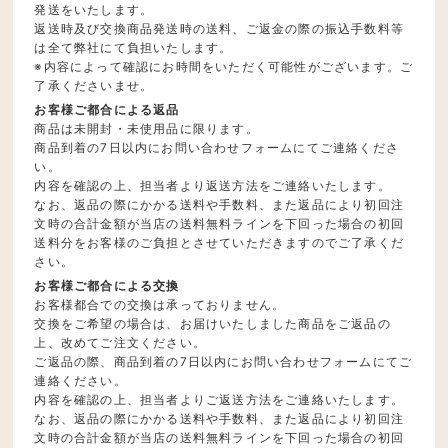
発送をいたします。
返送時及び交換商品発送時の送料、ご返金の際の振込手数料等
は全て弊社にて負担いたします。
※内容によって確認にお時間をいただく可能性がございます。ご
了承くださいませ。
お客様ご都合による返品
商品は未開封・未使用品に限ります。
商品到着の7日以内にお問い合わせフォームにてご連絡くださ
い。
内容を確認の上、担当者より返送方法をご連絡いたします。
なお、返品の際にかかる送料や手数料、また返品により初回注
文時の合計金額が当店の送料無料ラインを下回った場合の初回
送料分をお客様のご負担とさせていただきますのでご了承くだ
さい。
お客様ご都合による交換
お客様都合での交換は承っておりません。
交換をご希望の場合は、お届けいたしました商品をご返品の
上、改めてご注文ください。
ご返品の際、商品到着の7日以内にお問い合わせフォームにてご
連絡ください。
内容を確認の上、担当者よりご返送方法をご連絡いたします。
なお、返品の際にかかる送料や手数料、また返品により初回注
文時の合計金額が当店の送料無料ラインを下回った場合の初回