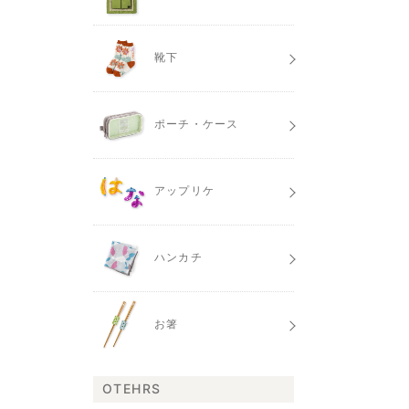
靴下
ポーチ・ケース
アップリケ
ハンカチ
お箸
OTEHRS