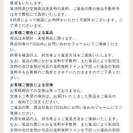
発送をいたします。
返送時及び交換商品発送時の送料、ご返金の際の振込手数料等
は全て弊社にて負担いたします。
※内容によって確認にお時間をいただく可能性がございます。ご
了承くださいませ。
お客様ご都合による返品
商品は未開封・未使用品に限ります。
商品到着の7日以内にお問い合わせフォームにてご連絡くださ
い。
内容を確認の上、担当者より返送方法をご連絡いたします。
なお、返品の際にかかる送料や手数料、また返品により初回注
文時の合計金額が当店の送料無料ラインを下回った場合の初回
送料分をお客様のご負担とさせていただきますのでご了承くだ
さい。
お客様ご都合による交換
お客様都合での交換は承っておりません。
交換をご希望の場合は、お届けいたしました商品をご返品の
上、改めてご注文ください。
ご返品の際、商品到着の7日以内にお問い合わせフォームにてご
連絡ください。
内容を確認の上、担当者よりご返送方法をご連絡いたします。
なお、返品の際にかかる送料や手数料、また返品により初回注
文時の合計金額が当店の送料無料ラインを下回った場合の初回