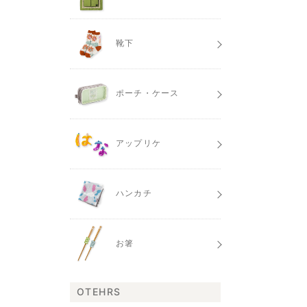
靴下
ポーチ・ケース
アップリケ
ハンカチ
お箸
OTEHRS