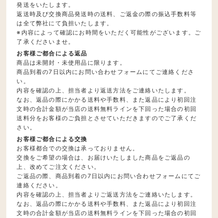
発送をいたします。
返送時及び交換商品発送時の送料、ご返金の際の振込手数料等
は全て弊社にて負担いたします。
※内容によって確認にお時間をいただく可能性がございます。ご
了承くださいませ。
お客様ご都合による返品
商品は未開封・未使用品に限ります。
商品到着の7日以内にお問い合わせフォームにてご連絡くださ
い。
内容を確認の上、担当者より返送方法をご連絡いたします。
なお、返品の際にかかる送料や手数料、また返品により初回注
文時の合計金額が当店の送料無料ラインを下回った場合の初回
送料分をお客様のご負担とさせていただきますのでご了承くだ
さい。
お客様ご都合による交換
お客様都合での交換は承っておりません。
交換をご希望の場合は、お届けいたしました商品をご返品の
上、改めてご注文ください。
ご返品の際、商品到着の7日以内にお問い合わせフォームにてご
連絡ください。
内容を確認の上、担当者よりご返送方法をご連絡いたします。
なお、返品の際にかかる送料や手数料、また返品により初回注
文時の合計金額が当店の送料無料ラインを下回った場合の初回