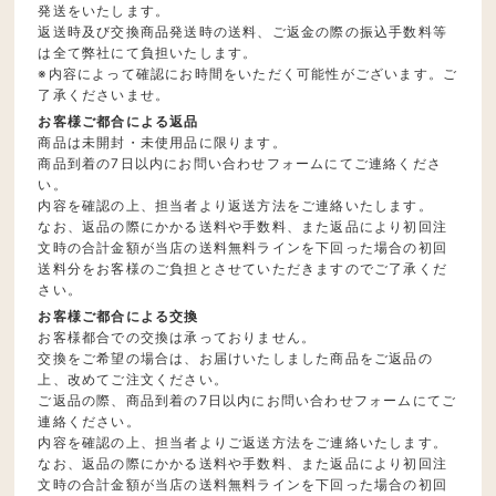
発送をいたします。
返送時及び交換商品発送時の送料、ご返金の際の振込手数料等
は全て弊社にて負担いたします。
※内容によって確認にお時間をいただく可能性がございます。ご
了承くださいませ。
お客様ご都合による返品
商品は未開封・未使用品に限ります。
商品到着の7日以内にお問い合わせフォームにてご連絡くださ
い。
内容を確認の上、担当者より返送方法をご連絡いたします。
なお、返品の際にかかる送料や手数料、また返品により初回注
文時の合計金額が当店の送料無料ラインを下回った場合の初回
送料分をお客様のご負担とさせていただきますのでご了承くだ
さい。
お客様ご都合による交換
お客様都合での交換は承っておりません。
交換をご希望の場合は、お届けいたしました商品をご返品の
上、改めてご注文ください。
ご返品の際、商品到着の7日以内にお問い合わせフォームにてご
連絡ください。
内容を確認の上、担当者よりご返送方法をご連絡いたします。
なお、返品の際にかかる送料や手数料、また返品により初回注
文時の合計金額が当店の送料無料ラインを下回った場合の初回