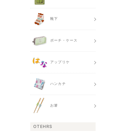
靴下
ポーチ・ケース
アップリケ
ハンカチ
お箸
OTEHRS