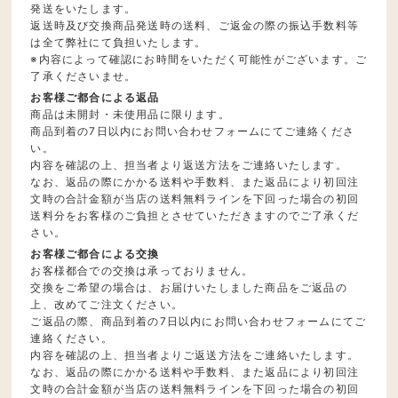
発送をいたします。
返送時及び交換商品発送時の送料、ご返金の際の振込手数料等
は全て弊社にて負担いたします。
※内容によって確認にお時間をいただく可能性がございます。ご
了承くださいませ。
お客様ご都合による返品
商品は未開封・未使用品に限ります。
商品到着の7日以内にお問い合わせフォームにてご連絡くださ
い。
内容を確認の上、担当者より返送方法をご連絡いたします。
なお、返品の際にかかる送料や手数料、また返品により初回注
文時の合計金額が当店の送料無料ラインを下回った場合の初回
送料分をお客様のご負担とさせていただきますのでご了承くだ
さい。
お客様ご都合による交換
お客様都合での交換は承っておりません。
交換をご希望の場合は、お届けいたしました商品をご返品の
上、改めてご注文ください。
ご返品の際、商品到着の7日以内にお問い合わせフォームにてご
連絡ください。
内容を確認の上、担当者よりご返送方法をご連絡いたします。
なお、返品の際にかかる送料や手数料、また返品により初回注
文時の合計金額が当店の送料無料ラインを下回った場合の初回