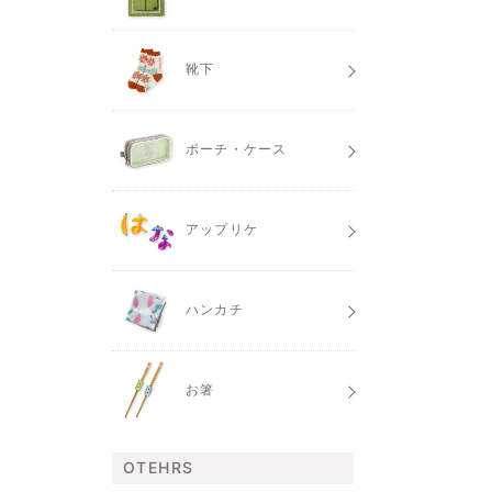
靴下
ポーチ・ケース
アップリケ
ハンカチ
お箸
OTEHRS