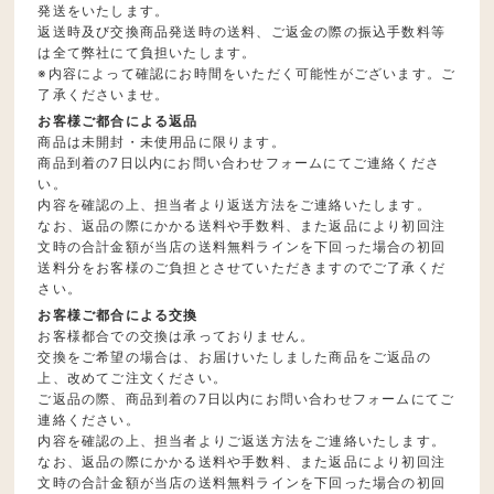
発送をいたします。
返送時及び交換商品発送時の送料、ご返金の際の振込手数料等
は全て弊社にて負担いたします。
※内容によって確認にお時間をいただく可能性がございます。ご
了承くださいませ。
お客様ご都合による返品
商品は未開封・未使用品に限ります。
商品到着の7日以内にお問い合わせフォームにてご連絡くださ
い。
内容を確認の上、担当者より返送方法をご連絡いたします。
なお、返品の際にかかる送料や手数料、また返品により初回注
文時の合計金額が当店の送料無料ラインを下回った場合の初回
送料分をお客様のご負担とさせていただきますのでご了承くだ
さい。
お客様ご都合による交換
お客様都合での交換は承っておりません。
交換をご希望の場合は、お届けいたしました商品をご返品の
上、改めてご注文ください。
ご返品の際、商品到着の7日以内にお問い合わせフォームにてご
連絡ください。
内容を確認の上、担当者よりご返送方法をご連絡いたします。
なお、返品の際にかかる送料や手数料、また返品により初回注
文時の合計金額が当店の送料無料ラインを下回った場合の初回