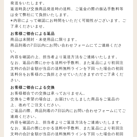
発送をいたします。
返送時及び交換商品発送時の送料、ご返金の際の振込手数料等
は全て弊社にて負担いたします。
※内容によって確認にお時間をいただく可能性がございます。ご
了承くださいませ。
お客様ご都合による返品
商品は未開封・未使用品に限ります。
商品到着の7日以内にお問い合わせフォームにてご連絡くださ
い。
内容を確認の上、担当者より返送方法をご連絡いたします。
なお、返品の際にかかる送料や手数料、また返品により初回注
文時の合計金額が当店の送料無料ラインを下回った場合の初回
送料分をお客様のご負担とさせていただきますのでご了承くだ
さい。
お客様ご都合による交換
お客様都合での交換は承っておりません。
交換をご希望の場合は、お届けいたしました商品をご返品の
上、改めてご注文ください。
ご返品の際、商品到着の7日以内にお問い合わせフォームにてご
連絡ください。
内容を確認の上、担当者よりご返送方法をご連絡いたします。
なお、返品の際にかかる送料や手数料、また返品により初回注
文時の合計金額が当店の送料無料ラインを下回った場合の初回