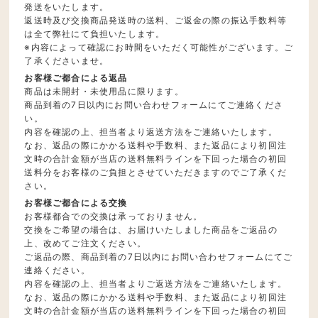
発送をいたします。
返送時及び交換商品発送時の送料、ご返金の際の振込手数料等
は全て弊社にて負担いたします。
※内容によって確認にお時間をいただく可能性がございます。ご
了承くださいませ。
お客様ご都合による返品
商品は未開封・未使用品に限ります。
商品到着の7日以内にお問い合わせフォームにてご連絡くださ
い。
内容を確認の上、担当者より返送方法をご連絡いたします。
なお、返品の際にかかる送料や手数料、また返品により初回注
文時の合計金額が当店の送料無料ラインを下回った場合の初回
送料分をお客様のご負担とさせていただきますのでご了承くだ
さい。
お客様ご都合による交換
お客様都合での交換は承っておりません。
交換をご希望の場合は、お届けいたしました商品をご返品の
上、改めてご注文ください。
ご返品の際、商品到着の7日以内にお問い合わせフォームにてご
連絡ください。
内容を確認の上、担当者よりご返送方法をご連絡いたします。
なお、返品の際にかかる送料や手数料、また返品により初回注
文時の合計金額が当店の送料無料ラインを下回った場合の初回