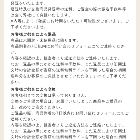
発送をいたします。
返送時及び交換商品発送時の送料、ご返金の際の振込手数料等
は全て弊社にて負担いたします。
※内容によって確認にお時間をいただく可能性がございます。ご
了承くださいませ。
お客様ご都合による返品
商品は未開封・未使用品に限ります。
商品到着の7日以内にお問い合わせフォームにてご連絡くださ
い。
内容を確認の上、担当者より返送方法をご連絡いたします。
なお、返品の際にかかる送料や手数料、また返品により初回注
文時の合計金額が当店の送料無料ラインを下回った場合の初回
送料分をお客様のご負担とさせていただきますのでご了承くだ
さい。
お客様ご都合による交換
お客様都合での交換は承っておりません。
交換をご希望の場合は、お届けいたしました商品をご返品の
上、改めてご注文ください。
ご返品の際、商品到着の7日以内にお問い合わせフォームにてご
連絡ください。
内容を確認の上、担当者よりご返送方法をご連絡いたします。
なお、返品の際にかかる送料や手数料、また返品により初回注
文時の合計金額が当店の送料無料ラインを下回った場合の初回