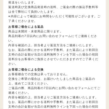
発送をいたします。
返送時及び交換商品発送時の送料、ご返金の際の振込手数料等
は全て弊社にて負担いたします。
※内容によって確認にお時間をいただく可能性がございます。ご
了承くださいませ。
お客様ご都合による返品
商品は未開封・未使用品に限ります。
商品到着の7日以内にお問い合わせフォームにてご連絡くださ
い。
内容を確認の上、担当者より返送方法をご連絡いたします。
なお、返品の際にかかる送料や手数料、また返品により初回注
文時の合計金額が当店の送料無料ラインを下回った場合の初回
送料分をお客様のご負担とさせていただきますのでご了承くだ
さい。
お客様ご都合による交換
お客様都合での交換は承っておりません。
交換をご希望の場合は、お届けいたしました商品をご返品の
上、改めてご注文ください。
ご返品の際、商品到着の7日以内にお問い合わせフォームにてご
連絡ください。
内容を確認の上、担当者よりご返送方法をご連絡いたします。
なお、返品の際にかかる送料や手数料、また返品により初回注
文時の合計金額が当店の送料無料ラインを下回った場合の初回