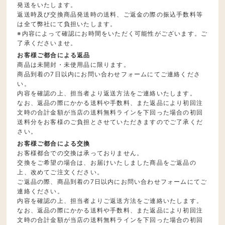
発送をいたします。
返送時及び交換商品発送時の送料、ご返金の際の振込手数料等
は全て弊社にて負担いたします。
※内容によって確認にお時間をいただく可能性がございます。ご
了承くださいませ。
お客様ご都合による返品
商品は未開封・未使用品に限ります。
商品到着の7日以内にお問い合わせフォームにてご連絡くださ
い。
内容を確認の上、担当者より返送方法をご連絡いたします。
なお、返品の際にかかる送料や手数料、また返品により初回注
文時の合計金額が当店の送料無料ラインを下回った場合の初回
送料分をお客様のご負担とさせていただきますのでご了承くだ
さい。
お客様ご都合による交換
お客様都合での交換は承っておりません。
交換をご希望の場合は、お届けいたしました商品をご返品の
上、改めてご注文ください。
ご返品の際、商品到着の7日以内にお問い合わせフォームにてご
連絡ください。
内容を確認の上、担当者よりご返送方法をご連絡いたします。
なお、返品の際にかかる送料や手数料、また返品により初回注
文時の合計金額が当店の送料無料ラインを下回った場合の初回