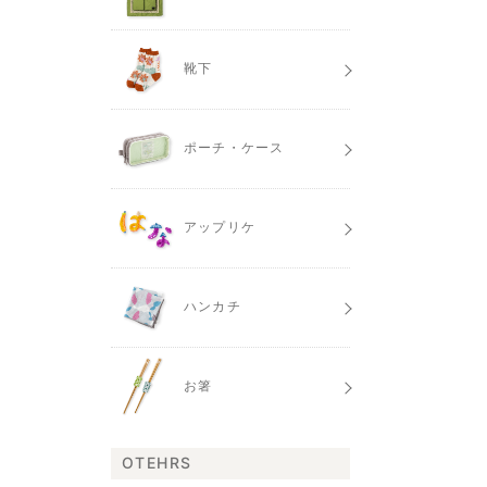
靴下
ポーチ・ケース
アップリケ
ハンカチ
お箸
OTEHRS